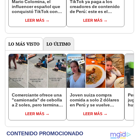
Mario Colomina, el
TikTok ya paga a los
influencer español que
creadores de contenido
conquistó TikTok con
de Perú: este es el
su pasión por el Perú:
monto que puedes
LEER MÁS
LEER MÁS
"Mi amor nació por la
llegar a cobrar por 1.000
gastronomía"
vistas
LO MÁS VISTO
LO ÚLTIMO
Comerciante ofrece una
Joven suiza compra
Perrit
"camionada" de cebolla
comida a solo 2 dólares
jugue
a 2 soles, pero termina
en Perú y se vuelve
huye
troleando a clientes en
viral: “El almuerzo más
no se
LEER MÁS
LEER MÁS
SJL
barato”