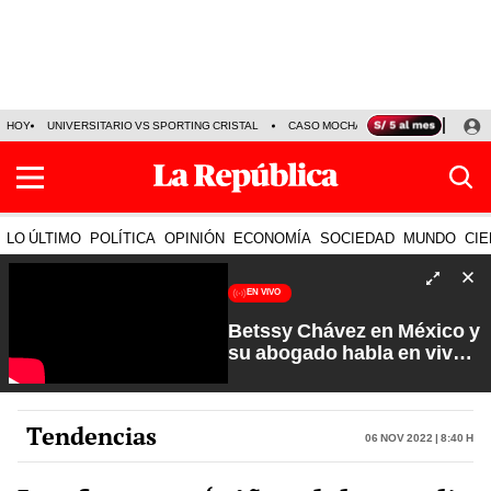
HOY
UNIVERSITARIO VS SPORTING CRISTAL
CASO MOCHASUELDOS
MIGUEL
LO ÚLTIMO
POLÍTICA
OPINIÓN
ECONOMÍA
SOCIEDAD
MUNDO
CIE
EN VIVO
Betssy Chávez en México y
su abogado habla en vivo |
Que No Se Te Olvide con
Carlos Cornejo
Tendencias
06 Nov 2022 | 8:40 h