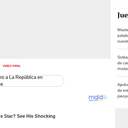
Ju
Maste
palab
nuest
Solita
de ca
VIDEO VIRAL
moda.
demue
ero a La República en
le
Ajedre
de es
piezas
consi