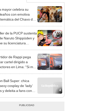
a mayor celebra su
eaños con emotiva
1
a temática del Chavo del
organizada por su
a
ller de la PUCP sustenta
 de Naruto Shippūden y
2
ne su licenciatura
OS]
tidor de Rappi pega
ar cartel dirigido a
3
ctores en Lima: “Si me
, lloro”
n Ball Super: chica
sexy cosplay de ‘lady’
4
s y deleita a fans con
za [FOTOS]