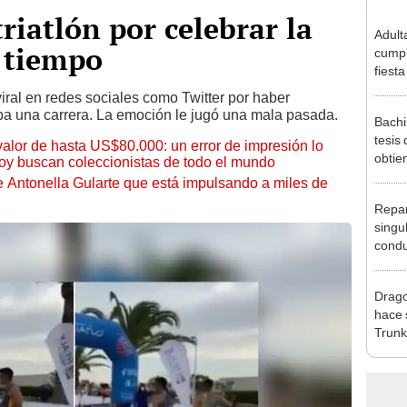
riatlón por celebrar la
Adult
e tiempo
cumpl
fiest
Ocho 
iral en redes sociales como Twitter por haber
famili
a una carrera. La emoción le jugó una mala pasada.
Bachi
tesis
 valor de hasta US$80.000: un error de impresión lo
obtie
hoy buscan coleccionistas de todo el mundo
[FOT
de Antonella Gularte que está impulsando a miles de
Repar
singul
condu
gritas
Drago
hace 
Trunk
belle