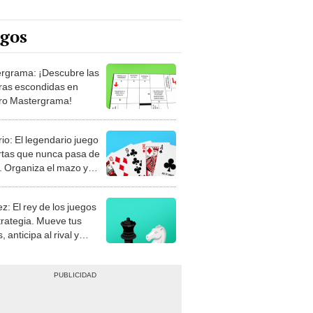
egos
rgrama: ¡Descubre las
ras escondidas en
ro Mastergrama!
rio: El legendario juego
rtas que nunca pasa de
 Organiza el mazo y
stra tu habilidad.
z: El rey de los juegos
trategia. Mueve tus
, anticipa al rival y
gue el jaque mate.