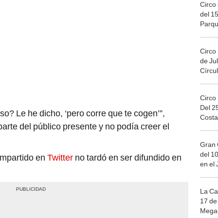
Circo 
del 15
Parqu
Migue
Circo
de Jul
Círcul
Circo
Del 2
? Le he dicho, ‘pero corre que te cogen’”,
Costa
rte del público presente y no podía creer el
Gran 
del 10
mpartido en
Twitter
no tardó en ser difundido en
en el
La Ca
17 de 
Mega 