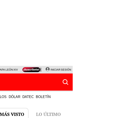
APA LEÓN XIV
NALDY SALDAÑA
INICIAR SESIÓN
LA BELLA LUZ
MAGALY MEDINA
HORÓS
LOS
DÓLAR
DATEC
BOLETÍN
 MÁS VISTO
LO ÚLTIMO