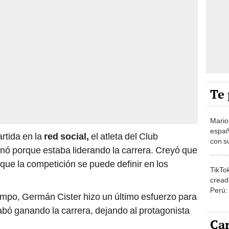
Te 
Mario
españ
rtida en la
red social,
el atleta del Club
con su
onó porque estaba liderando la carrera. Creyó que
amor 
gastr
 que la competición se puede definir en los
TikTo
cread
Perú:
iempo, Germán Cister hizo un último esfuerzo para
puede
cabó ganando la carrera, dejando al protagonista
1.000
Car