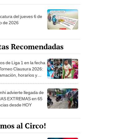
ncatura del jueves 6 de
o de 2026
tas Recomendadas
os de Liga 1 en la fecha
 Torneo Clausura 2026:
amación, horarios y
 ver
hi advierte llegada de
IAS EXTREMAS en 65
ncias desde HOY
mos al Circo!