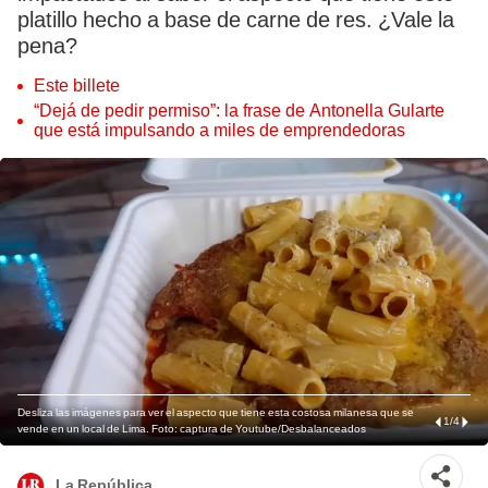
platillo hecho a base de carne de res. ¿Vale la
pena?
Este billete
“Dejá de pedir permiso”: la frase de Antonella Gularte
que está impulsando a miles de emprendedoras
Desliza las imágenes para ver el aspecto que tiene esta costosa milanesa que se
1
/
4
vende en un local de Lima. Foto: captura de Youtube/Desbalanceados
La República