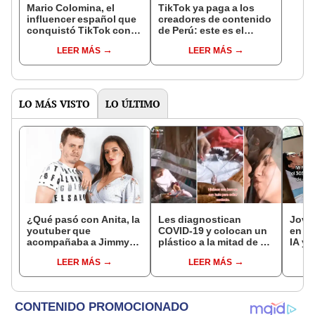
Mario Colomina, el
TikTok ya paga a los
influencer español que
creadores de contenido
conquistó TikTok con
de Perú: este es el
su pasión por el Perú:
monto que puedes
LEER MÁS
LEER MÁS
"Mi amor nació por la
llegar a cobrar por 1.000
gastronomía"
vistas
LO MÁS VISTO
LO ÚLTIMO
¿Qué pasó con Anita, la
Les diagnostican
Jove
youtuber que
COVID-19 y colocan un
en su
acompañaba a Jimmy
plástico a la mitad de su
IA y 
en el canal
cama para evitar el
atóni
LEER MÁS
LEER MÁS
“Pongámoslo a
contagio
3050
prueba”?