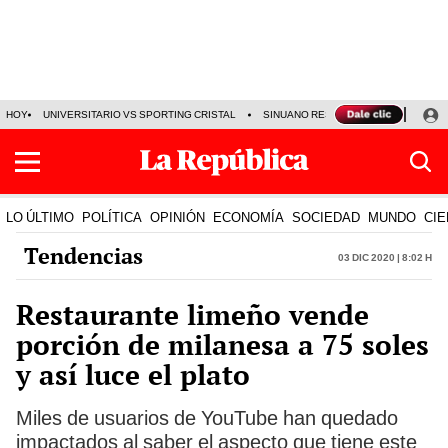
HOY
UNIVERSITARIO VS SPORTING CRISTAL
SINUANO RESULTADOS HOY
CA
LO ÚLTIMO
POLÍTICA
OPINIÓN
ECONOMÍA
SOCIEDAD
MUNDO
CIE
Tendencias
03 Dic 2020 | 8:02 h
Restaurante limeño vende
porción de milanesa a 75 soles
y así luce el plato
Miles de usuarios de YouTube han quedado
impactados al saber el aspecto que tiene este