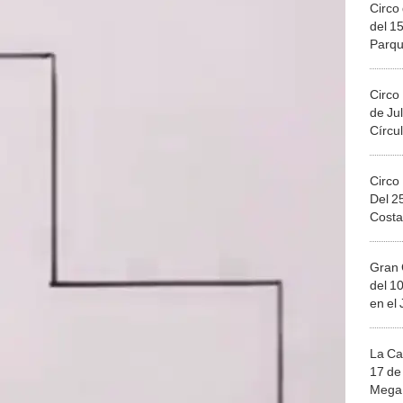
Circo 
del 15
Parqu
Migue
Circo
de Jul
Círcul
Circo
Del 2
Costa
Gran 
del 10
en el
La Ca
17 de 
Mega 