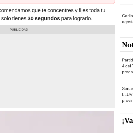
ecomendamos que te concentres y fijes toda tu
Carlin
e solo tienes
30 segundos
para lograrlo.
agost
No
Partid
4 del
progr
dónde
Senam
LLUV
provi
¡Va