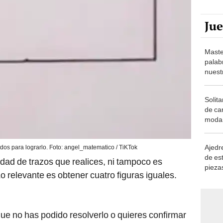
Ju
Maste
palab
nuest
Solita
de ca
moda.
demue
Ajedre
os para lograrlo. Foto: angel_matematico / TiKTok
de es
dad de trazos que realices, ni tampoco es
piezas
Lo relevante es obtener cuatro figuras iguales.
consi
que no has podido resolverlo o quieres confirmar