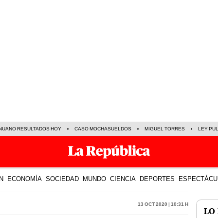
NUANO RESULTADOS HOY
CASO MOCHASUELDOS
MIGUEL TORRES
LEY PU
N
ECONOMÍA
SOCIEDAD
MUNDO
CIENCIA
DEPORTES
ESPECTÁCU
13 Oct 2020 | 10:31 h
LO