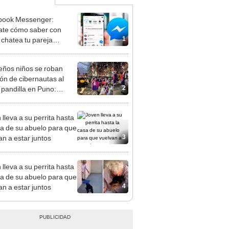
book Messenger:
ate cómo saber con
1
 chatea tu pareja
EO]
ños niños se roban
ón de cibernautas al
2
r pandilla en Puno:
osas wawitas"
 lleva a su perrita hasta
sa de su abuelo para que
3
an a estar juntos
 lleva a su perrita hasta
sa de su abuelo para que
4
an a estar juntos