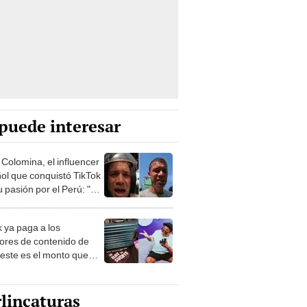
puede interesar
 Colomina, el influencer
ol que conquistó TikTok
 pasión por el Perú: "Mi
nació por la
onomía"
k ya paga a los
ores de contenido de
 este es el monto que
s llegar a cobrar por
 vistas
lincaturas