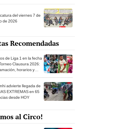
catura del viernes 7 de
o de 2026
tas Recomendadas
os de Liga 1 en la fecha
 Torneo Clausura 2026:
amación, horarios y
 ver
hi advierte llegada de
IAS EXTREMAS en 65
ncias desde HOY
mos al Circo!