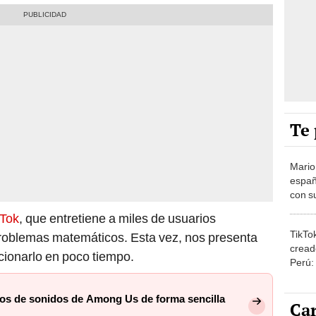
Te 
Mario
españ
con su
amor 
kTok
, que entretiene a miles de usuarios
gastr
TikTo
roblemas matemáticos. Esta vez, nos presenta
cread
cionarlo en poco tiempo.
Perú:
puede
1.000
tos de sonidos de Among Us de forma sencilla
Car