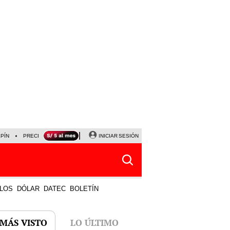
LPÍN
PRECIO DEL DÓLAR
CORTE DE LUZ
INICIAR SESIÓN
VIERNES 7 DE AGOSTO
ALBER
LOS
DÓLAR
DATEC
BOLETÍN
 MÁS VISTO
LO ÚLTIMO