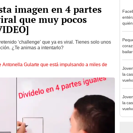
esta imagen en 4 partes
Face
 viral que muy pocos
entér
quién
VIDEO]
[VID
Peque
etenido ‘challenge’ que ya es viral. Tienes solo unos
coraz
ción. ¿Te animas a intentarlo?
baila
"Herm
de Antonella Gularte que está impulsando a miles de
Joven
la ca
vuelv
Joven
la ca
vuelv