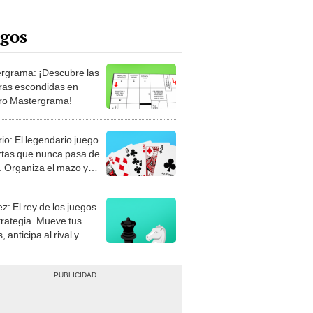
egos
rgrama: ¡Descubre las
ras escondidas en
ro Mastergrama!
rio: El legendario juego
rtas que nunca pasa de
 Organiza el mazo y
stra tu habilidad.
z: El rey de los juegos
trategia. Mueve tus
, anticipa al rival y
gue el jaque mate.