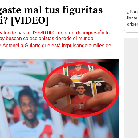
aste mal tus figuritas
¿Por 
i? [VIDEO]
llant
orige
más v
 valor de hasta US$80.000: un error de impresión lo
hoy buscan coleccionistas de todo el mundo
de Antonella Gularte que está impulsando a miles de