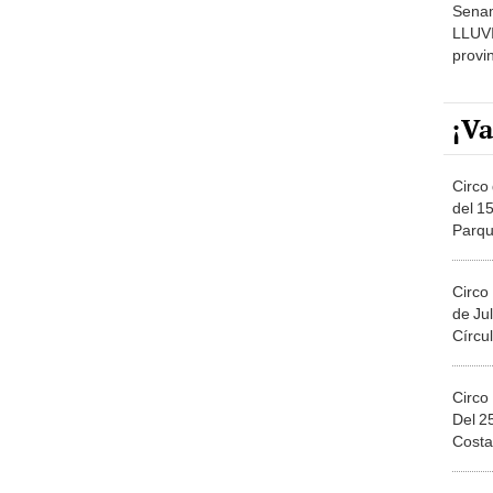
Senam
LLUV
provi
¡Va
Circo 
del 15
Parqu
Migue
Circo
de Jul
Círcul
Circo
Del 2
Costa