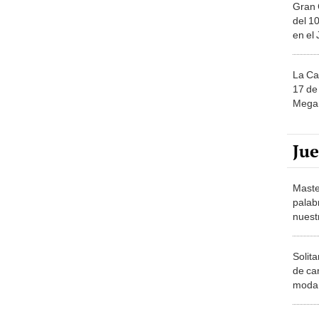
Gran 
del 10
en el
La Ca
17 de 
Mega 
Ju
Maste
palab
nuest
Solita
de ca
moda.
demue