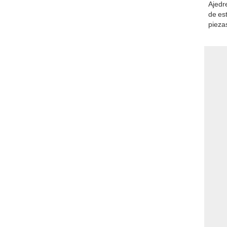
Ajedre
de es
piezas
consi