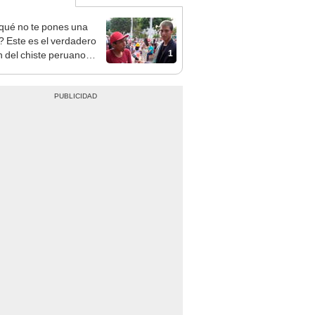
qué no te pones una
a? Este es el verdadero
1
n del chiste peruano
iral de TikTok