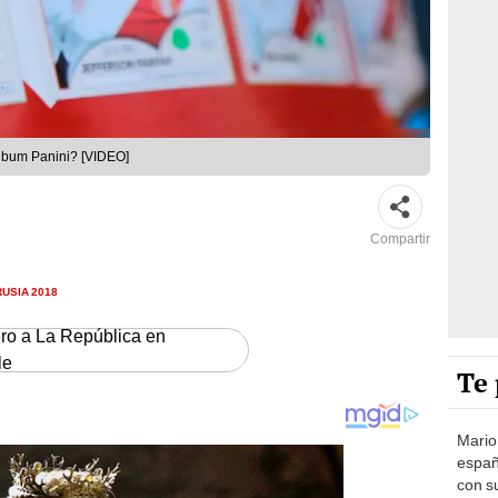
Álbum Panini? [VIDEO]
Compartir
RUSIA 2018
ero a La República en
le
Te 
Mario
españ
con su