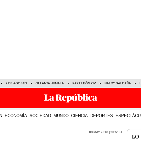
7 DE AGOSTO
OLLANTA HUMALA
PAPA LEÓN XIV
NALDY SALDAÑA
N
ECONOMÍA
SOCIEDAD
MUNDO
CIENCIA
DEPORTES
ESPECTÁCU
03 May 2018 | 20:51 h
LO