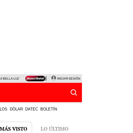
LA BELLA LUZ
MAGALY MEDINA
INICIAR SESIÓN
SINUANO RESULTADOS HOY
JANET TELLO
LOS
DÓLAR
DATEC
BOLETÍN
 MÁS VISTO
LO ÚLTIMO