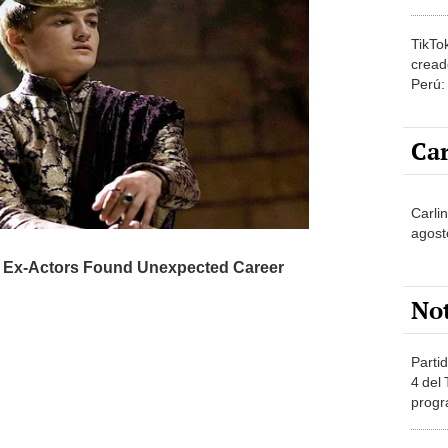
amor 
gastr
TikTo
cread
Perú:
puede
1.000
Car
Carli
agost
No
Partid
4 del
progr
dónde