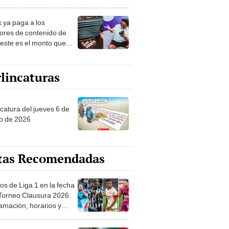
nació por la
onomía"
k ya paga a los
ores de contenido de
 este es el monto que
s llegar a cobrar por
 vistas
lincaturas
ncatura del jueves 6 de
o de 2026
tas Recomendadas
os de Liga 1 en la fecha
 Torneo Clausura 2026:
amación, horarios y
 ver