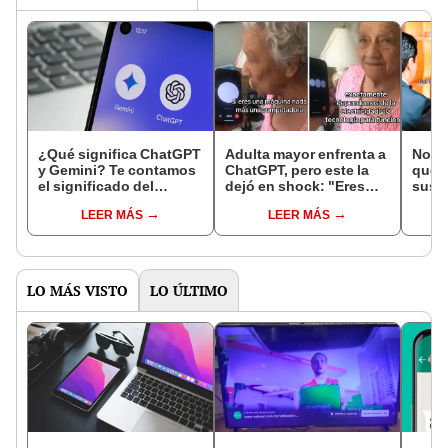
¿Qué significa ChatGPT
Adulta mayor enfrenta a
Novi
y Gemini? Te contamos
ChatGPT, pero este la
que s
el significado del
dejó en shock: "Eres
sus v
nombre de las IA más
una máquina nada más"
casé
LEER MÁS
LEER MÁS
populares
LO MÁS VISTO
LO ÚLTIMO