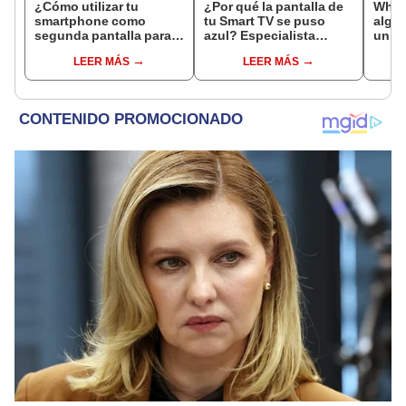
¿Cómo utilizar tu
¿Por qué la pantalla de
What
smartphone como
tu Smart TV se puso
algu
segunda pantalla para
azul? Especialista
un íc
tu computadora?
revela las causas y
foto 
LEER MÁS
LEER MÁS
cómo evitarlo