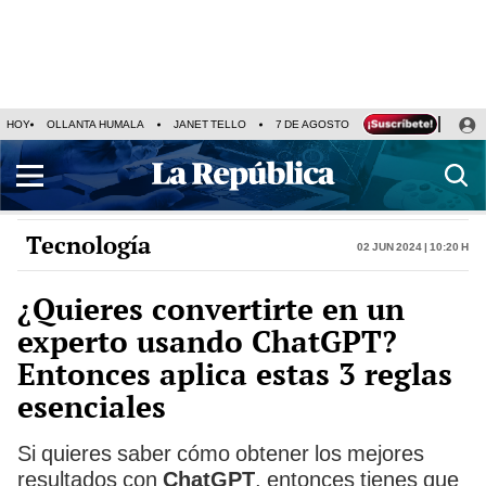
HOY
OLLANTA HUMALA
JANET TELLO
7 DE AGOSTO
TINKA RESULTADOS
Tecnología
02 Jun 2024 | 10:20 h
¿Quieres convertirte en un
experto usando ChatGPT?
Entonces aplica estas 3 reglas
esenciales
Si quieres saber cómo obtener los mejores
resultados con
ChatGPT
, entonces tienes que