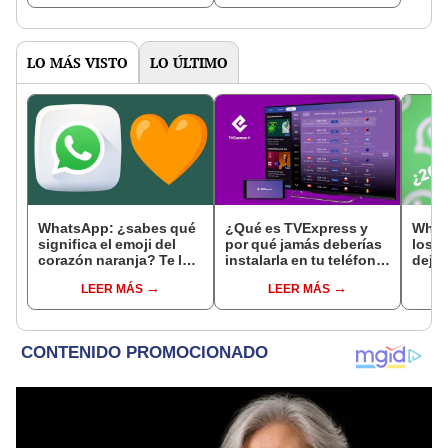
LO MÁS VISTO
LO ÚLTIMO
WhatsApp: ¿sabes qué
¿Qué es TVExpress y
What
significa el emoji del
por qué jamás deberías
los 
corazón naranja? Te lo
instalarla en tu teléfono
dejar
contamos
o Smart TV?
aplic
LEER MÁS
LEER MÁS