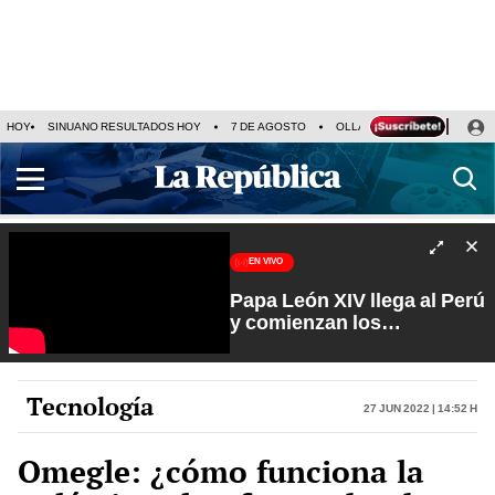
HOY
SINUANO RESULTADOS HOY
7 DE AGOSTO
OLLANTA HUMALA
PAPA
EN VIVO
Papa León XIV llega al Perú
y comienzan los
preparativos | Que No Se
Te Olvide con Carlos
Cornejo
Tecnología
27 Jun 2022 | 14:52 h
Omegle: ¿cómo funciona la