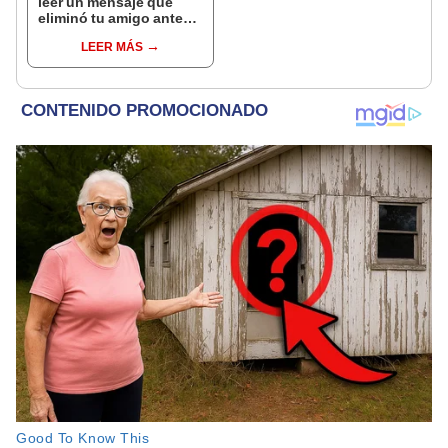
leer un mensaje que
eliminó tu amigo antes
que lo veas? Este ‘truco
LEER MÁS
secreto’ te ayudará
[FOTOS]