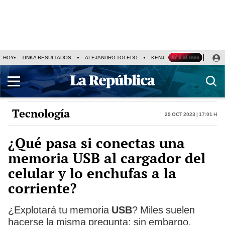
HOY
TINKA RESULTADOS
ALEJANDRO TOLEDO
KENJI FUJIMORI
PRECIO
Tecnología
29 Oct 2023 | 17:01 h
¿Qué pasa si conectas una
memoria USB al cargador del
celular y lo enchufas a la
corriente?
¿Explotará tu memoria
USB
? Miles suelen
hacerse la misma pregunta; sin embargo,