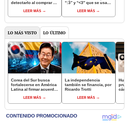
detectarlo al comprar un
“:3” y “<3″ que se usan
celular de Apple usado?
en los chats?
LEER MÁS
LEER MÁS
LO MÁS VISTO
LO ÚLTIMO
Corea del Sur busca
La independencia
Huawe
fortalecerse en América
también se financia, por
prueb
Latina al firmar acuerdo
Ricardo Trotti
cáma
clave con un país para
rend
LEER MÁS
LEER MÁS
proyectos de tecnología
fotog
e innovación