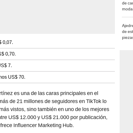
de ca
moda.
demue
Ajedre
de es
piezas
 0,07.
consi
$ 0,70.
S$ 7.
nos US$ 70.
tínez es una de las caras principales en el
más de 21 millones de seguidores en TikTok lo
 más vistos, sino también en uno de los mejores
tre US$ 12.000 y US$ 21.000 por publicación,
rece Influencer Marketing Hub.