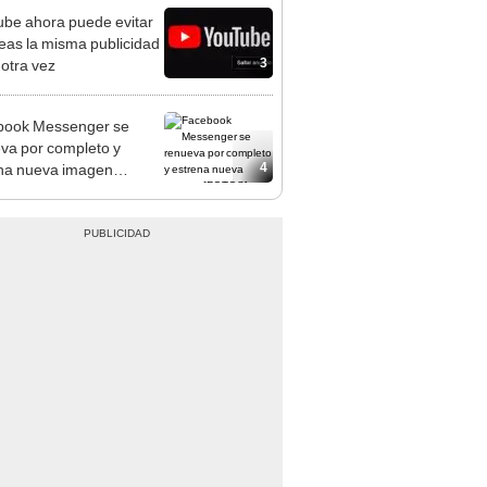
be ahora puede evitar
eas la misma publicidad
3
 otra vez
book Messenger se
va por completo y
4
na nueva imagen
OS]