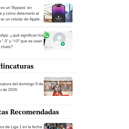
es un 'Bypass' en
e y cómo detectarlo al
ar un celular de Apple
o?
App: ¿qué significan los
 “:3” y “<3″ que se usan
s chats?
lincaturas
ncatura del domingo 9 de
o de 2026
tas Recomendadas
os de Liga 1 en la fecha