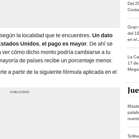
Del 2
Costa
Gran 
del 10
 según la localidad que te encuentres.
Un dato
en el
 Estados Unidos
,
el pago es mayor
. De ahí se
a ver cómo dicho monto podría cambiarse a tu
La Ca
mayoría de países recibe un porcentaje menor.
17 de 
Mega 
te a partir de la siguiente fórmula aplicada en el
Ju
Maste
palab
nuest
Solita