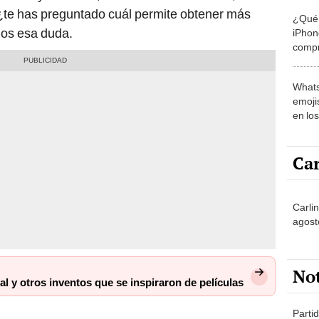
 ¿te has preguntado cuál permite obtener más
¿Qué 
mos esa duda.
iPhon
compr
usad
Whats
emojis
en lo
Car
Carli
agost
No
ial y otros inventos que se inspiraron de películas
Partid