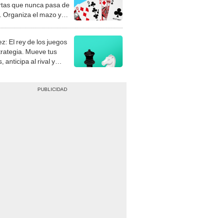
rtas que nunca pasa de
 Organiza el mazo y
stra tu habilidad.
z: El rey de los juegos
trategia. Mueve tus
, anticipa al rival y
gue el jaque mate.