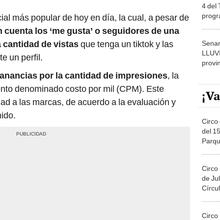
4 del
progr
cial más popular de hoy en día, la cual, a pesar de
dónde
 cuenta los ‘me gusta’ o seguidores de una
 cantidad de vistas
que tenga un tiktok y las
Senam
LLUV
 un perfil.
provi
anancias por la cantidad de impresiones
, la
ento denominado costo por mil (CPM). Este
¡Va
dad a las marcas, de acuerdo a la evaluación y
ido.
Circo 
del 15
Parqu
Migue
Circo
de Jul
Círcul
Circo