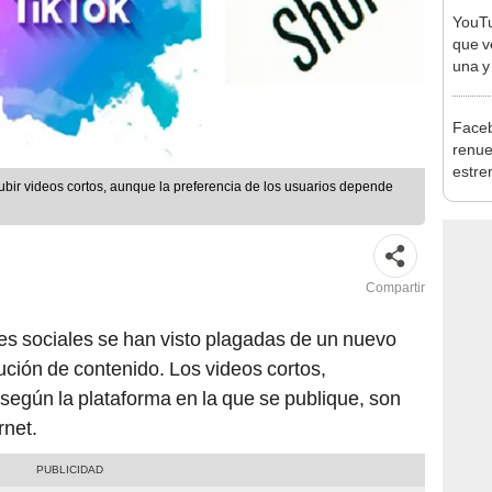
YouTu
que v
una y
Face
renue
estre
ubir videos cortos, aunque la preferencia de los usuarios depende
[FOT
Compartir
s sociales se han visto plagadas de un nuevo
bución de contenido. Los videos cortos,
egún la plataforma en la que se publique, son
rnet.