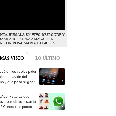
NTA HUMALA EN VIVO RESPONDE Y
RAMPA DE LÓPEZ ALIAGA | SIN
N CON ROSA MARÍA PALACIOS
 MÁS VISTO
LO ÚLTIMO
qué en los vuelos piden
el modo avión del
1
ono y qué pasa si ignoras
dicación?
App: ¿sabías que
s crear stickers con tu
2
o? Conoce los pasos