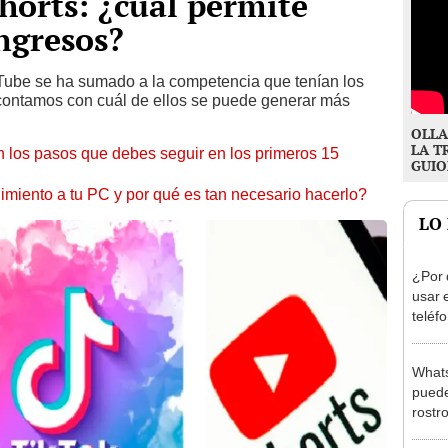
shorts: ¿cuál permite
ngresos?
Tube se ha sumado a la competencia que tenían los
e contamos con cuál de ellos se puede generar más
OLLA
LA T
 los pasos que debes seguir en los primeros 15
GUIO
miento a tu PC y por qué es tan necesario hacerlo?
LO
¿Por 
usar 
teléf
la in
Whats
puede
rostr