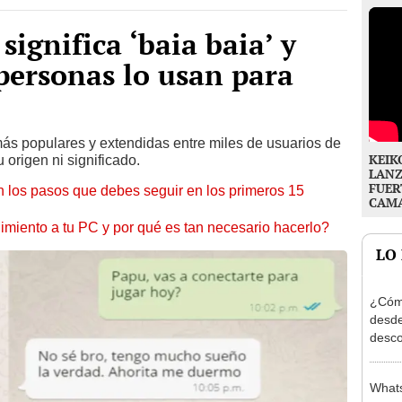
ignifica ‘baia baia’ y
personas lo usan para
más populares y extendidas entre miles de usuarios de
KEIK
origen ni significado.
LANZ
FUER
 los pasos que debes seguir en los primeros 15
CAM
miento a tu PC y por qué es tan necesario hacerlo?
LO
¿Cómo
desd
desco
insta
conte
Whats