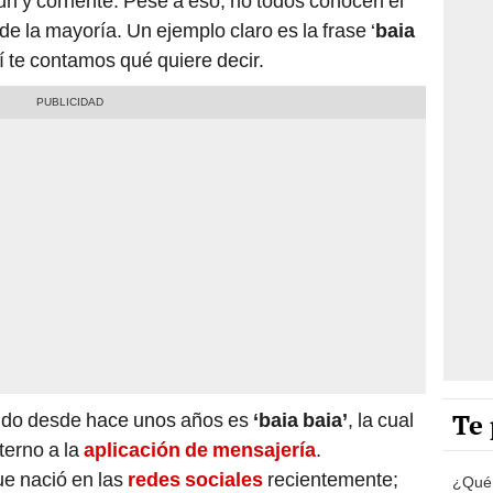
n y corriente. Pese a eso, no todos conocen el
 de la mayoría. Un ejemplo claro es la frase ‘
baia
uí te contamos qué quiere decir.
Te 
ido desde hace unos años es
‘baia baia’
, la cual
terno a la
aplicación de mensajería
.
ue nació en las
redes sociales
recientemente;
¿Qué 