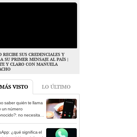
O RECIBE SUS CREDENCIALES Y
A SU PRIMER MENSAJE AL PAÍS |
TE Y CLARO CON MANUELA
ACHO
 MÁS VISTO
LO ÚLTIMO
 saber quién te llama
e un número
1
nocido?: no necesitas
lar apps extrañas ni
star
App: ¿qué significa el