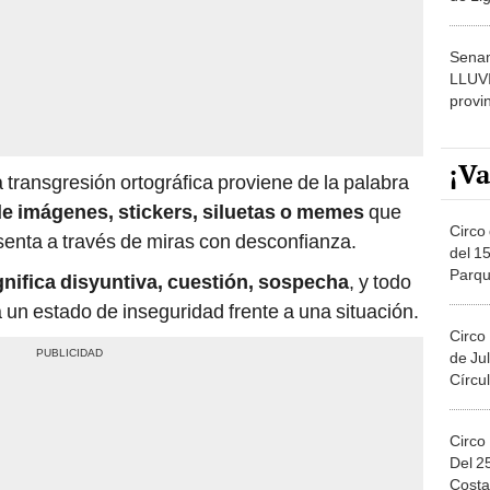
result
Senam
LLUV
provi
¡Va
transgresión ortográfica proviene de la palabra
de imágenes, stickers, siluetas o memes
que
Circo 
esenta a través de miras con desconfianza.
del 15
Parqu
gnifica disyuntiva, cuestión, sospecha
, y todo
Migue
 un estado de inseguridad frente a una situación.
Circo
de Jul
Círcul
Circo
Del 2
Costa