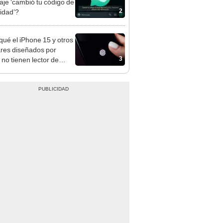
je ‘cambió tu código de
2
idad’?
qué el iPhone 15 y otros
ares diseñados por
3
 no tienen lector de
as?