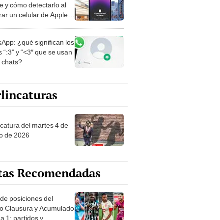
e y cómo detectarlo al
ar un celular de Apple
o?
App: ¿qué significan los
 “:3” y “<3″ que se usan
s chats?
lincaturas
ncatura del martes 4 de
o de 2026
tas Recomendadas
 de posiciones del
o Clausura y Acumulado
a 1: partidos y