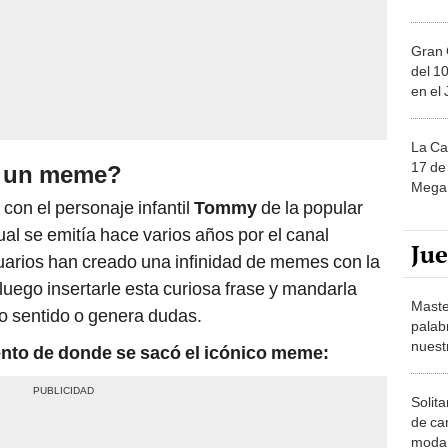
Gran 
del 10
en el
La Ca
17 de 
n un meme?
Mega 
con el personaje infantil
Tommy
de la popular
cual se emitía hace varios años por el canal
Ju
suarios han creado una infinidad de memes con la
luego insertarle esta curiosa frase y mandarla
Maste
o sentido o genera dudas.
palab
nuest
nto de donde se sacó el icónico meme:
Solita
de ca
moda.