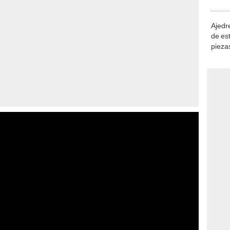
demue
Ajedre
de es
piezas
consi