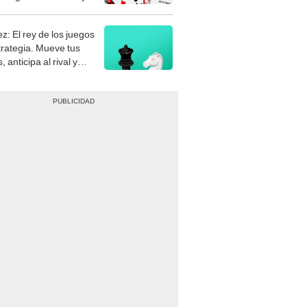
stra tu habilidad.
z: El rey de los juegos
trategia. Mueve tus
, anticipa al rival y
gue el jaque mate.