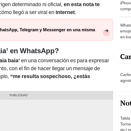
iPhon
igen determinado ni oficial,
en esta nota te
compr
cómo llegó a ser viral en
Internet
.
usad
Whats
WhatsApp, Telegram y Messenger en una misma
emojis
en lo
baia’ en WhatsApp?
Car
aia baia’
en una conversación es para expresar
to, con el fin de hacer llegar un mensaje de
Carli
plo,
“me resulta sospechoso, ¿estás
agost
No
Tabla
Torne
de Lig