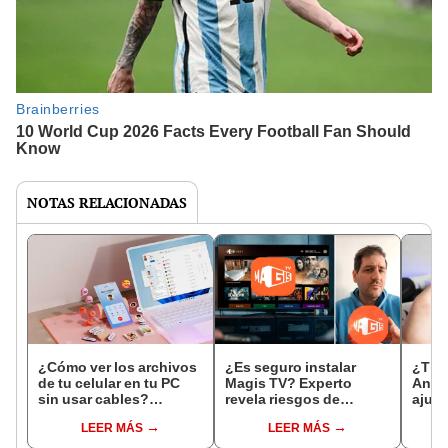
NOTAS RELACIONADAS
¿Cómo ver los archivos
¿Es seguro instalar
¿Tien
de tu celular en tu PC
Magis TV? Experto
Andro
sin usar cables?
revela riesgos de
ajust
Windows 11 ya permite
descargarla en tu
tu te
LEER MÁS
LEER MÁS
hacerlo
celular o Smart TV