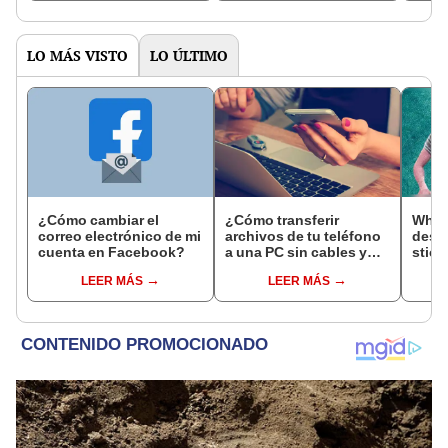
LO MÁS VISTO
LO ÚLTIMO
¿Cómo cambiar el
¿Cómo transferir
What
correo electrónico de mi
archivos de tu teléfono
desca
cuenta en Facebook?
a una PC sin cables y
stick
sin instalar apps
Och
LEER MÁS
LEER MÁS
extrañas?