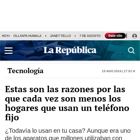
HOY
OLLANTA HUMALA
JANET TELLO
7 DE AGOSTO
TINKA RESULTADOS
Tecnología
15 Ago 2024 | 17:01 h
Estas son las razones por las
que cada vez son menos los
hogares que usan un teléfono
fijo
¿Todavía lo usan en tu casa? Aunque era uno
de los aparatos que millones utilizaban con