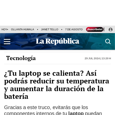
HOY
OLLANTA HUMALA
JANET TELLO
7 DE AGOSTO
TINKA RESULTADOS
Tecnología
29 Jul 2024 | 13:20 h
¿Tu laptop se calienta? Así
podrás reducir su temperatura
y aumentar la duración de la
batería
Gracias a este truco, evitarás que los
componentes internos de tu
laptop
puedan