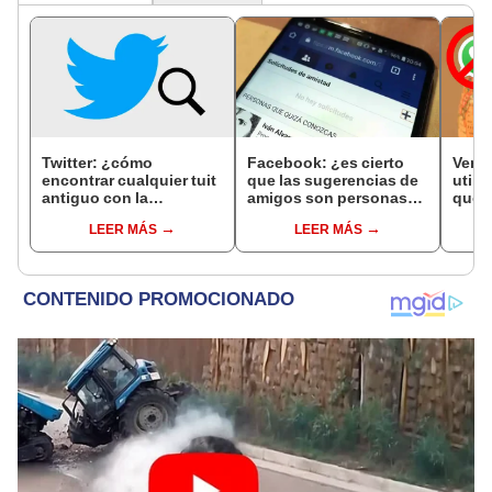
Twitter: ¿cómo
Facebook: ¿es cierto
Venez
encontrar cualquier tuit
que las sugerencias de
utili
antiguo con la
amigos son personas
qué o
búsqueda avanzada?
que han visto tu perfil?
puede
LEER MÁS
LEER MÁS
adem