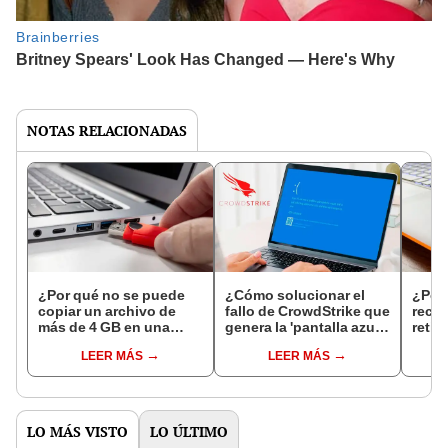
NOTAS RELACIONADAS
¿Por qué no se puede
¿Cómo solucionar el
¿Por
copiar un archivo de
fallo de CrowdStrike que
reco
más de 4 GB en una
genera la 'pantalla azul
retir
memoria USB? Esta es
de la muerte'? Te
viene
LEER MÁS
LEER MÁS
la razón
enseñamos
lapt
LO MÁS VISTO
LO ÚLTIMO