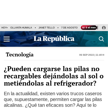
HOY
OLLANTA HUMALA
JANET TELLO
7 DE AGOSTO
TINKA RESULTADOS
Tecnología
06 Sep 2022 | 11:40 h
¿Pueden cargarse las pilas no
recargables dejándolas al sol o
metiéndolas al refrigerador?
En la actualidad, existen varios trucos caseros
que, supuestamente, permiten cargar las pilas
alcalinas. ¿Qué tan eficaces son? Aquí te lo