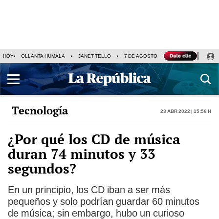
HOY
OLLANTA HUMALA
JANET TELLO
7 DE AGOSTO
TINKA RESULTADOS
Tecnología
23 Abr 2022 | 15:56 h
¿Por qué los CD de música
duran 74 minutos y 33
segundos?
En un principio, los CD iban a ser más
pequeños y solo podrían guardar 60 minutos
de música; sin embargo, hubo un curioso