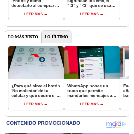
iPhone y cómo
significan los emojis
detectarlo al comprar un
“:3” y “<3″ que se usan
celular de Apple usado?
en los chats?
LEER MÁS
LEER MÁS
LO MÁS VISTO
LO ÚLTIMO
¿Para qué sirve el botón
WhatsApp posee un
Face
'No molestar' de tu
truco que permite
añado
celular y qué ocurre si lo
mandarles mensajes a
bande
activas?
tus mejores amigos más
foto 
LEER MÁS
LEER MÁS
rápido
apps