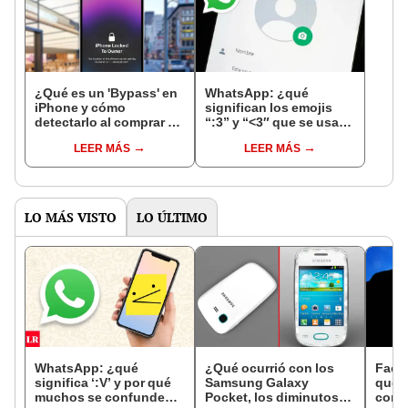
¿Qué es un 'Bypass' en
WhatsApp: ¿qué
iPhone y cómo
significan los emojis
detectarlo al comprar un
“:3” y “<3″ que se usan
celular de Apple usado?
en los chats?
LEER MÁS
LEER MÁS
LO MÁS VISTO
LO ÚLTIMO
WhatsApp: ¿qué
¿Qué ocurrió con los
Face
significa ‘:V’ y por qué
Samsung Galaxy
que 
muchos se confunden
Pocket, los diminutos
come