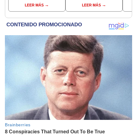
al leerlo?
celulares que millones
publi
LEER MÁS
LEER MÁS
usaron?
socia