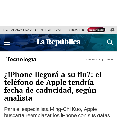
HOY
ALIANZA LIMA VS SPORT BOYS EN VIVO
SINUANO RESULTADOS HOY
JO
Tecnología
30 Nov 2021 | 12:56 h
¿iPhone llegará a su fin?: el
teléfono de Apple tendría
fecha de caducidad, según
analista
Para el especialista Ming-Chi Kuo, Apple
buscaría reemplazar los iPhone con sus gafas