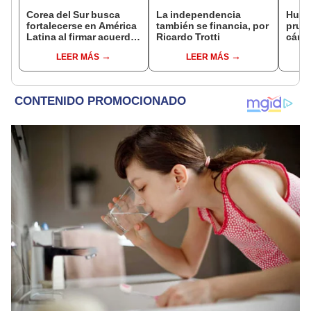
Corea del Sur busca
La independencia
Huawe
fortalecerse en América
también se financia, por
prueb
Latina al firmar acuerdo
Ricardo Trotti
cáma
clave con un país para
rend
LEER MÁS
LEER MÁS
proyectos de tecnología
fotog
e innovación