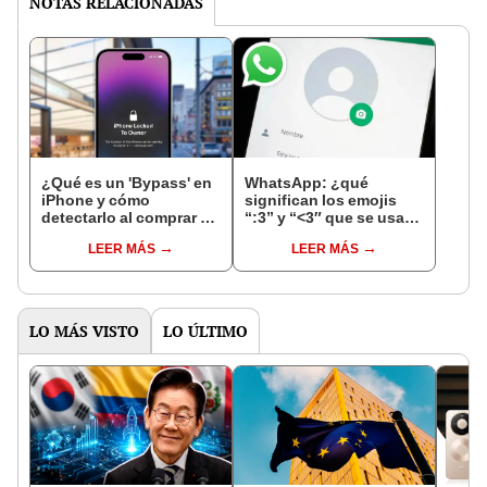
NOTAS RELACIONADAS
¿Qué es un 'Bypass' en
WhatsApp: ¿qué
iPhone y cómo
significan los emojis
detectarlo al comprar un
“:3” y “<3″ que se usan
celular de Apple usado?
en los chats?
LEER MÁS
LEER MÁS
LO MÁS VISTO
LO ÚLTIMO