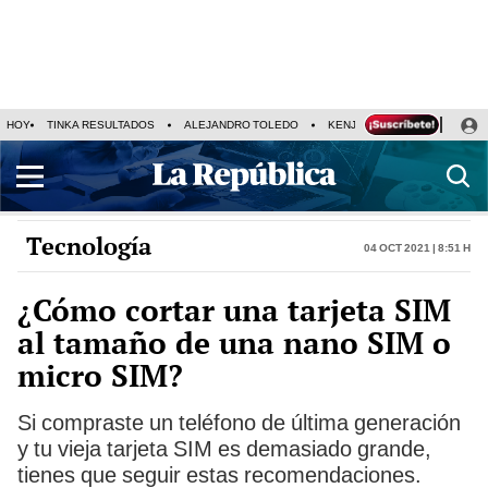
HOY
TINKA RESULTADOS
ALEJANDRO TOLEDO
KENJI FUJIMORI
PRECIO
Tecnología
04 Oct 2021 | 8:51 h
¿Cómo cortar una tarjeta SIM
al tamaño de una nano SIM o
micro SIM?
Si compraste un teléfono de última generación
y tu vieja tarjeta SIM es demasiado grande,
tienes que seguir estas recomendaciones.