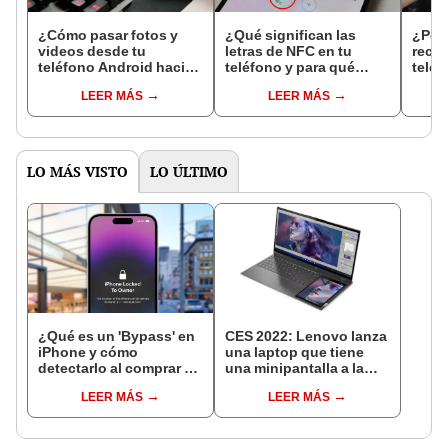
¿Cómo pasar fotos y
¿Qué significan las
¿Por
videos desde tu
letras de NFC en tu
reco
teléfono Android hacia
teléfono y para qué
teléf
tu PC con Windows?
sirven? Aquí la
USB d
LEER MÁS
LEER MÁS
respuesta
expl
LO MÁS VISTO
LO ÚLTIMO
¿Qué es un 'Bypass' en
CES 2022: Lenovo lanza
iPhone y cómo
una laptop que tiene
detectarlo al comprar un
una minipantalla a la
celular de Apple usado?
derecha del teclado
LEER MÁS
LEER MÁS