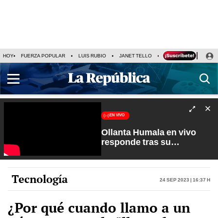
HOY
FUERZA POPULAR
LUIS RUBIO
JANET TELLO
PRECIO DEL DÓLAR
EN VIVO
Ollanta Humala en vivo
responde tras su
excarcelación | Sin Guion
con Rosa María Palacios
Tecnología
24 Sep 2023 | 16:37 h
¿Por qué cuando llamo a un