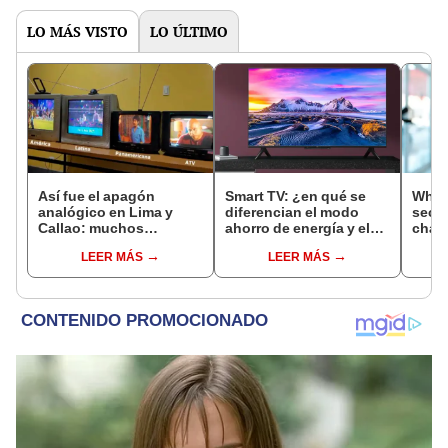
LO MÁS VISTO
LO ÚLTIMO
Así fue el apagón
Smart TV: ¿en qué se
What
analógico en Lima y
diferencian el modo
secre
Callao: muchos
ahorro de energía y el
chats
televisores en Perú
modo ahorro
haya
LEER MÁS
LEER MÁS
dejaron de funcionar
inteligente?
segu