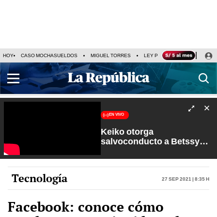
HOY
CASO MOCHASUELDOS
MIGUEL TORRES
LEY PULPÍN
PRECIO DEL
EN VIVO
Keiko otorga
salvoconducto a Betssy
Chávez y renuevan
Petroperú | Sin Guion con
Rosa María Palacios
Tecnología
27 Sep 2021 | 8:35 h
Facebook: conoce cómo