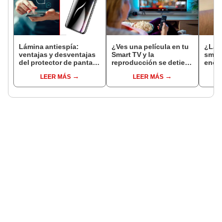
Lámina antiespía:
¿Ves una película en tu
¿La p
ventajas y desventajas
Smart TV y la
smar
del protector de pantalla
reproducción se detiene
enci
para teléfono que evita
a cada rato? Así
comb
LEER MÁS
LEER MÁS
miradas
resuelves este problema
react