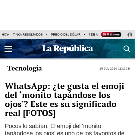
HOY
TINKA RESULTADOS
PRECIO DEL DÓLAR
7 DE AGOSTO
OLLANTA H
Tecnología
15 Jul 2020 | 23:00 h
WhatsApp: ¿te gusta el emoji
del ‘monito tapándose los
ojos'? Este es su significado
real [FOTOS]
Pocos lo sabían. El emoji del 'monito
tapándose los ojos' es uno de los favoritos de