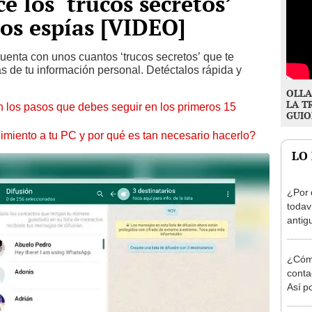
 los ‘trucos secretos’
los espías [VIDEO]
enta con unos cuantos ‘trucos secretos’ que te
as de tu información personal. Detéctalos rápida y
OLLA
LA T
 los pasos que debes seguir en los primeros 15
GUIO
miento a tu PC y por qué es tan necesario hacerlo?
LO
¿Por 
todav
antig
inter
¿Cómo
conta
Así p
cuest