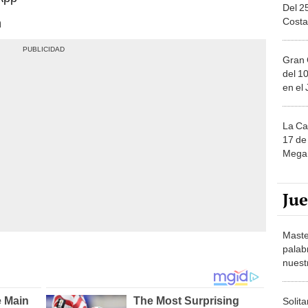
Del 2
Costa
n
Gran 
del 10
en el
La Ca
17 de 
Mega 
Ju
Maste
palab
nuest
Solita