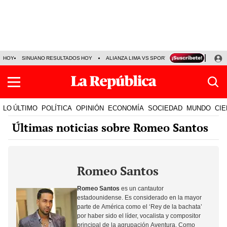
HOY
SINUANO RESULTADOS HOY
ALIANZA LIMA VS SPORT BOYS
JORGE MES
LO ÚLTIMO
POLÍTICA
OPINIÓN
ECONOMÍA
SOCIEDAD
MUNDO
CIE
Últimas noticias sobre Romeo Santos
Romeo Santos
Romeo Santos
es un cantautor
estadounidense. Es considerado en la mayor
parte de América como el ‘Rey de la bachata’
por haber sido
el líder, vocalista y compositor
principal de la agrupación Aventura.
Como