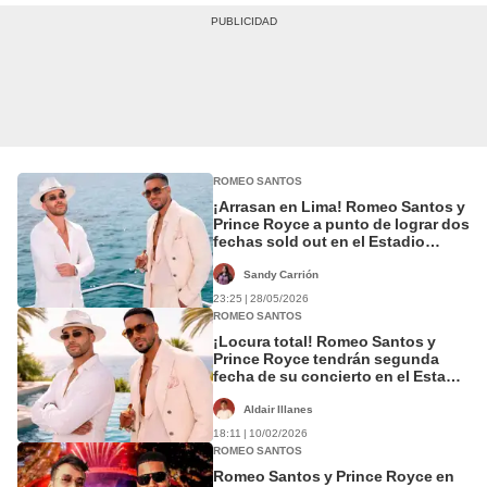
ROMEO SANTOS
¡Arrasan en Lima! Romeo Santos y
Prince Royce a punto de lograr dos
fechas sold out en el Estadio
Nacional: productora descarta
tercera fecha
Sandy Carrión
23:25 | 28/05/2026
ROMEO SANTOS
¡Locura total! Romeo Santos y
Prince Royce tendrán segunda
fecha de su concierto en el Estadio
Nacional de Lima
Aldair Illanes
18:11 | 10/02/2026
ROMEO SANTOS
Romeo Santos y Prince Royce en