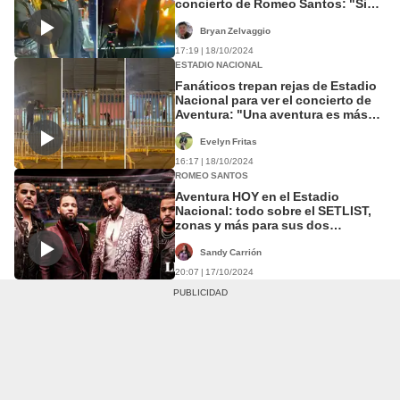
concierto de Romeo Santos: "Sigo
en shock"
Bryan Zelvaggio
17:19 | 18/10/2024
ESTADIO NACIONAL
Fanáticos trepan rejas de Estadio
Nacional para ver el concierto de
Aventura: "Una aventura es más
divertida si huele a peligro"
Evelyn Fritas
16:17 | 18/10/2024
ROMEO SANTOS
Aventura HOY en el Estadio
Nacional: todo sobre el SETLIST,
zonas y más para sus dos
conciertos en Perú
Sandy Carrión
20:07 | 17/10/2024