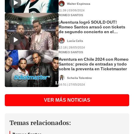
Walter Espinoza
11:39 | 03/06/2024
ROMEO SANTOS
¡Aventura logró SOULD OUT!
Romeo Santos arrasó con tickets
de segundo concierto en el
Nacional
Lucía Celis
12:18 | 28/05/2024
ROMEO SANTOS
Aventura en Chile 2024 con Romeo
Santos: precio de entradas y todo
sobre la preventa en Ticketmaster
Scheila Tolentino
16:51 | 27/05/2024
VER MÁS NOTICIAS
Temas relacionados: