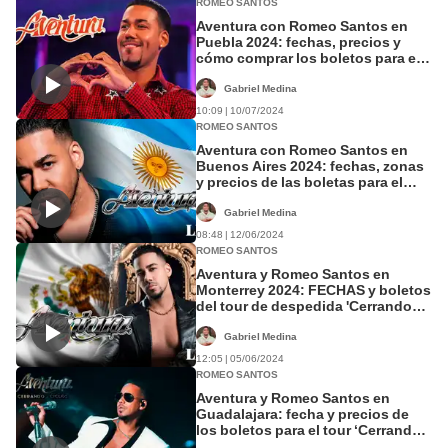
ROMEO SANTOS
Aventura con Romeo Santos en
Puebla 2024: fechas, precios y
cómo comprar los boletos para el
tour 'Cerrando Ciclos'
Gabriel Medina
10:09 | 10/07/2024
ROMEO SANTOS
Aventura con Romeo Santos en
Buenos Aires 2024: fechas, zonas
y precios de las boletas para el
tour 'Cerrando Ciclos'
Gabriel Medina
08:48 | 12/06/2024
ROMEO SANTOS
Aventura y Romeo Santos en
Monterrey 2024: FECHAS y boletos
del tour de despedida 'Cerrando
Ciclos'
Gabriel Medina
12:05 | 05/06/2024
ROMEO SANTOS
Aventura y Romeo Santos en
Guadalajara: fecha y precios de
los boletos para el tour ‘Cerrando
Ciclos’