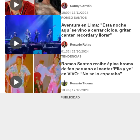
cuesta la vida?
Sandy Carrión
18:00 | 13/11/2024
ROMEO SANTOS
Aventura en Lima: "Esta noche
aquí se vino a cerrar ciclos, gritar,
cantar, recordar y llorar”
Rosario Rojas
01:32 | 21/10/2024
TENDENCIAS
Romeo Santos recibe épica broma
de fan peruano al cantar 'Ella y yo'
en VIVO: “No se lo esperaba”
Rosario Ticona
10:46 | 19/10/2024