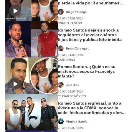
pierde la vida por 3 aneurismas
cerebrales
Diego Yaranga
19:07 | 04/08/2024
ROMEO SANTOS
Romeo Santos deja en shock a
seguidores al revelar cuántos
hijos tiene y publica foto inédita
Bryan Zelvaggio
12:46 | 24/07/2024
CANTANTES
Romeo Santos: ¿Quién es su
misteriosa esposa Francelys
Infante?
Jael Blas
16:00 | 22/07/2024
CIUDAD DE MÉXICO
Romeo Santos regresará junto a
Aventura a la CDMX: conoce la
cede, fechas confirmadas y cómo
comprar boletos
Virginia García
23:43 | 19/07/2024