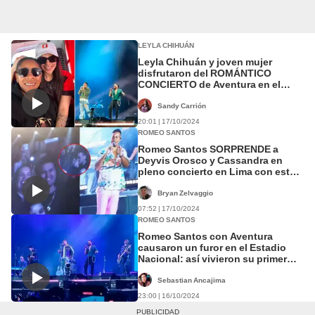
LEYLA CHIHUÁN
Leyla Chihuán y joven mujer
disfrutaron del ROMÁNTICO
CONCIERTO de Aventura en el
Estadio Nacional
Sandy Carrión
20:01 | 17/10/2024
ROMEO SANTOS
Romeo Santos SORPRENDE a
Deyvis Orosco y Cassandra en
pleno concierto en Lima con este
mensaje: "¿Te acuerdas las
normas?"
Bryan Zelvaggio
07:52 | 17/10/2024
ROMEO SANTOS
Romeo Santos con Aventura
causaron un furor en el Estadio
Nacional: así vivieron su primer
concierto en Lima
Sebastian Ancajima
23:00 | 16/10/2024