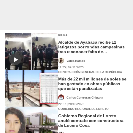
PIURA
Alcalde de Ayabaca recibe 12
latigazos por rondas campesinas
tras reconocer falta de
compromiso en su gobierno
Vania Ramos
11:25 | 07/11/2025
CONTRALORÍA GENERAL DE LA REPÚBLICA
Más de 22 mil millones de soles se
han gastado en obras públicas
que están paralizadas
Carlos Contreras Chipana
22:57 | 20/10/2025
GOBIERNO REGIONAL DE LORETO
Gobierno Regional de Loreto
anuló contrato con constructora
de Lucero Coca