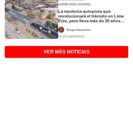
CARRETERA CENTRAL
La moderna autopista que
revolucionará el tránsito en Lima
Este, pero lleva más de 30 años
inconclusa: será una ruta alterna a
la Carretera Central
Diego Cabanillas
12:23 | 04/04/2025
VER MÁS NOTICIAS