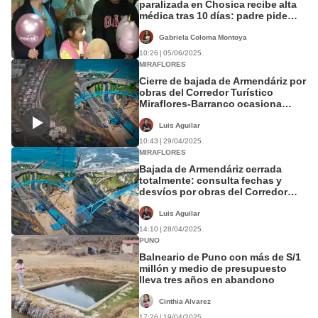
paralizada en Chosica recibe alta
médica tras 10 días: padre pide
ayuda para cubrir gastos
Gabriela Coloma Montoya
10:26 | 05/06/2025
MIRAFLORES
Cierre de bajada de Armendáriz por
obras del Corredor Turístico
Miraflores-Barranco ocasiona
intenso tráfico vehicular
Luis Aguilar
10:43 | 29/04/2025
MIRAFLORES
Bajada de Armendáriz cerrada
totalmente: consulta fechas y
desvíos por obras del Corredor
Turístico Miraflores-Barranco
Luis Aguilar
14:10 | 28/04/2025
PUNO
Balneario de Puno con más de S/1
millón y medio de presupuesto
lleva tres años en abandono
Cinthia Alvarez
17:26 | 19/04/2025