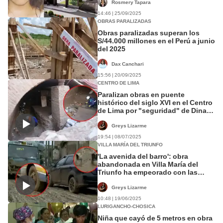
Rosmery Tapara
14:46 | 25/09/2025
OBRAS PARALIZADAS
Obras paralizadas superan los
S/44.000 millones en el Perú a junio
del 2025
Dax Canchari
15:56 | 20/09/2025
CENTRO DE LIMA
Paralizan obras en puente
histórico del siglo XVI en el Centro
de Lima por "seguridad" de Dina
Boluarte
Greys Lizarme
19:54 | 08/07/2025
VILLA MARÍA DEL TRIUNFO
'La avenida del barro': obra
abandonada en Villa María del
Triunfo ha empeorado con las
fuertes lluvias
Greys Lizarme
10:48 | 19/06/2025
LURIGANCHO-CHOSICA
Niña que cayó de 5 metros en obra