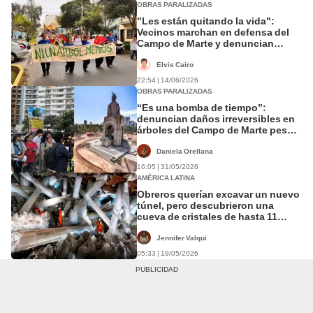
OBRAS PARALIZADAS
"Les están quitando la vida":
Vecinos marchan en defensa del
Campo de Marte y denuncian
daños a más de 20 árboles
Elvis Cairo
22:54 | 14/06/2026
OBRAS PARALIZADAS
“Es una bomba de tiempo”:
denuncian daños irreversibles en
árboles del Campo de Marte pese a
paralización de obras
Daniela Orellana
16:05 | 31/05/2026
AMÉRICA LATINA
Obreros querían excavar un nuevo
túnel, pero descubrieron una
cueva de cristales de hasta 11
metros en un desierto en América
Latina
Jennifer Valqui
05:33 | 19/05/2026