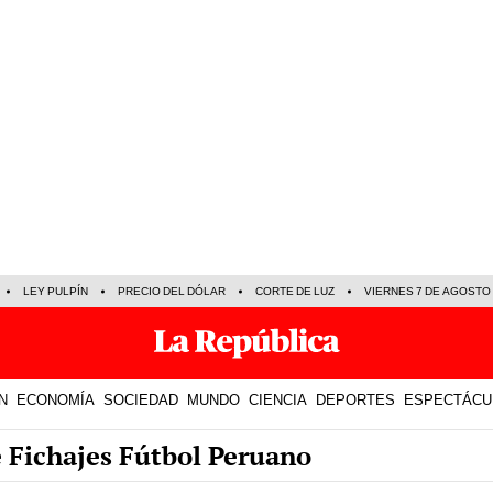
LEY PULPÍN
PRECIO DEL DÓLAR
CORTE DE LUZ
VIERNES 7 DE AGOSTO
N
ECONOMÍA
SOCIEDAD
MUNDO
CIENCIA
DEPORTES
ESPECTÁCU
e Fichajes Fútbol Peruano