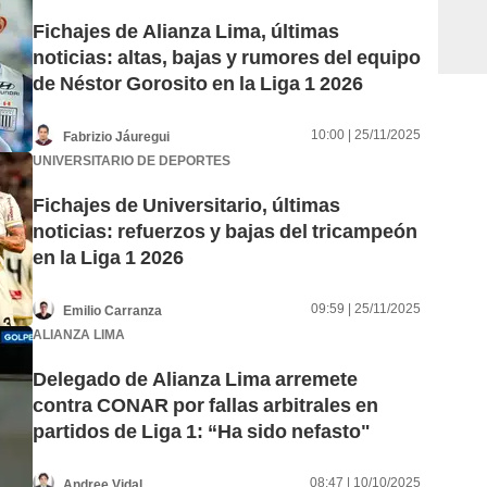
Fichajes de Alianza Lima, últimas
noticias: altas, bajas y rumores del equipo
de Néstor Gorosito en la Liga 1 2026
10:00 | 25/11/2025
Fabrizio Jáuregui
UNIVERSITARIO DE DEPORTES
Fichajes de Universitario, últimas
noticias: refuerzos y bajas del tricampeón
en la Liga 1 2026
09:59 | 25/11/2025
Emilio Carranza
ALIANZA LIMA
Delegado de Alianza Lima arremete
contra CONAR por fallas arbitrales en
partidos de Liga 1: “Ha sido nefasto"
08:47 | 10/10/2025
Andree Vidal