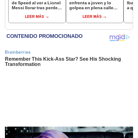
de Speed al ver a Lionel
enfrenta a joven y lo
Ibai 
Messi llorar tras perder
golpea en plena calle
a qué
la final del Mundial ante
tras molestarlo en vivo
grati
LEER MÁS
LEER MÁS
España
del s
Twit
TikT