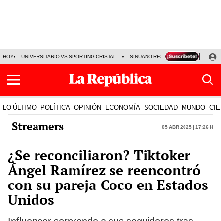
HOY
UNIVERSITARIO VS SPORTING CRISTAL
SINUANO RESULTADOS HOY
CA
LO ÚLTIMO
POLÍTICA
OPINIÓN
ECONOMÍA
SOCIEDAD
MUNDO
CIE
Streamers
05 Abr 2025 | 17:26 h
¿Se reconciliaron? Tiktoker
Ángel Ramírez se reencontró
con su pareja Coco en Estados
Unidos