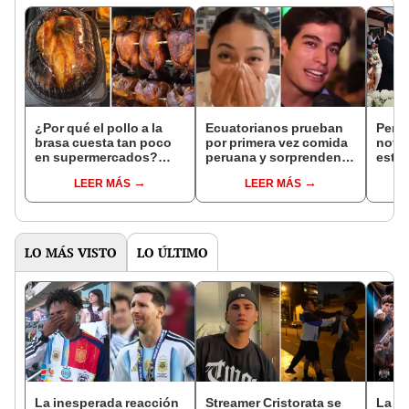
¿Por qué el pollo a la
Ecuatorianos prueban
Perua
brasa cuesta tan poco
por primera vez comida
novio
en supermercados?
peruana y sorprenden:
estil
Emprendedor avícola lo
"Aunque me duela,
Bagua
LEER MÁS
LEER MÁS
revela
debo decirlo"
acep
LO MÁS VISTO
LO ÚLTIMO
La inesperada reacción
Streamer Cristorata se
La Ve