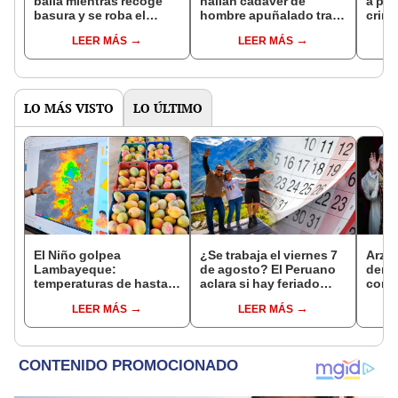
baila mientras recoge
hallan cadáver de
a pr
basura y se roba el
hombre apuñalado tras
crimi
show en corso: "Merece
concierto en explanada
taxis
LEER MÁS
LEER MÁS
aumento"
de playa Agua Dulce
robo 
Sur
LO MÁS VISTO
LO ÚLTIMO
El Niño golpea
¿Se trabaja el viernes 7
Arzo
Lambayeque:
de agosto? El Peruano
derog
temperaturas de hasta
aclara si hay feriado
como 
36 °C ponen en riesgo la
largo tras el descanso
ante 
LEER MÁS
LEER MÁS
producción de mango y
del 6 de agosto
León
palta