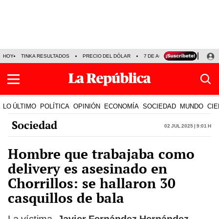
HOY
TINKA RESULTADOS
PRECIO DEL DÓLAR
7 DE AGOSTO
OLLANTA H
LO ÚLTIMO
POLÍTICA
OPINIÓN
ECONOMÍA
SOCIEDAD
MUNDO
CIE
Sociedad
02 Jul 2025 | 9:01 h
Hombre que trabajaba como
delivery es asesinado en
Chorrillos: se hallaron 30
casquillos de bala