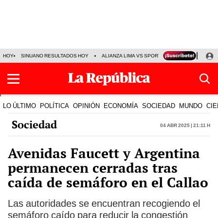
HOY
SINUANO RESULTADOS HOY
ALIANZA LIMA VS SPORT BOYS
JORGE MES
LO ÚLTIMO
POLÍTICA
OPINIÓN
ECONOMÍA
SOCIEDAD
MUNDO
CIE
Sociedad
04 Abr 2025 | 21:11 h
Avenidas Faucett y Argentina
permanecen cerradas tras
caída de semáforo en el Callao
Las autoridades se encuentran recogiendo el
semáforo caído para reducir la congestión