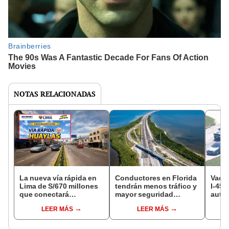
NOTAS RELACIONADAS
La nueva vía rápida en
Conductores en Florida
Vacas
Lima de S/670 millones
tendrán menos tráfico y
I-45 
que conectará
mayor seguridad
auto
Chorrillos, Surco y Villa
gracias a una nueva
atrap
LEER MÁS
LEER MÁS
El Salvador y reducirá el
mejora vial
de c
tráfico a solo 20
del 
minutos