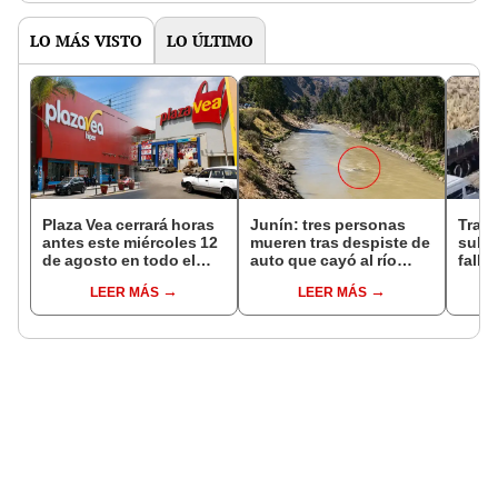
LO MÁS VISTO
LO ÚLTIMO
Plaza Vea cerrará horas
Junín: tres personas
Trag
antes este miércoles 12
mueren tras despiste de
sube 
de agosto en todo el
auto que cayó al río
falle
Perú: tiendas atenderán
Mantaro en la Carretera
entre
LEER MÁS
LEER MÁS
hasta las 7 p.m.
Central
Espi