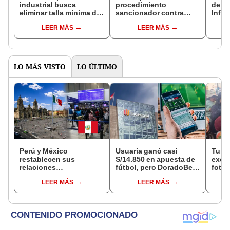
industrial busca
procedimiento
de Pu
eliminar talla mínima de
sancionador contra
Influ
la anchoveta
Interbank por disminuir
LEER MÁS
LEER MÁS
saldos en cuentas de
sus clientes
LO MÁS VISTO
LO ÚLTIMO
Perú y México
Usuaria ganó casi
Turis
restablecen sus
S/14.850 en apuesta de
exces
relaciones
fútbol, pero DoradoBet
fotog
diplomáticas: ¿se
se negó a pagar:
alpa
LEER MÁS
LEER MÁS
anulan los visados?
Indecopi multó a la
Seren
empresa con más de S/
dine
19.000