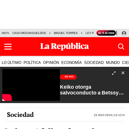
HOY
CASO MOCHASUELDOS
MIGUEL TORRES
LEY PULPÍN
PRECIO DEL
LO ÚLTIMO
POLÍTICA
OPINIÓN
ECONOMÍA
SOCIEDAD
MUNDO
CIE
EN VIVO
Keiko otorga
salvoconducto a Betssy
Chávez y renuevan
Petroperú | Sin Guion con
Rosa María Palacios
Sociedad
22 Ago 2024 | 13:12 h