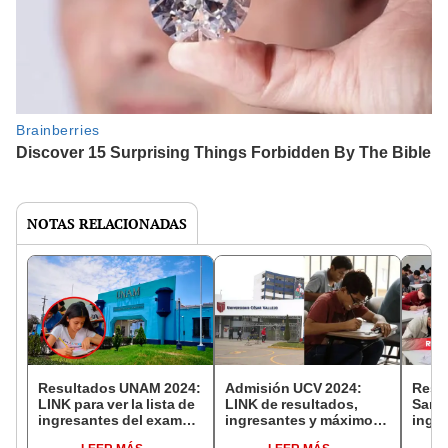
NOTAS RELACIONADAS
Resultados UNAM 2024:
Admisión UCV 2024:
Resu
LINK para ver la lista de
LINK de resultados,
San M
ingresantes del examen
ingresantes y máximos
ingre
ordinario canal A-B-C
puntajes de admisión a
prime