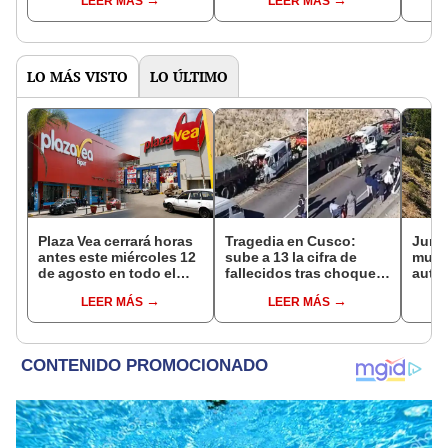
LEER MÁS
LEER MÁS
la Universidad César
exam
Vallejo 2024-1
LO MÁS VISTO
LO ÚLTIMO
Plaza Vea cerrará horas
Tragedia en Cusco:
Junín
antes este miércoles 12
sube a 13 la cifra de
muere
de agosto en todo el
fallecidos tras choque
auto 
Perú: tiendas atenderán
entre miniván y tráiler en
Manta
LEER MÁS
LEER MÁS
hasta las 7 p.m.
Espinar
Centr