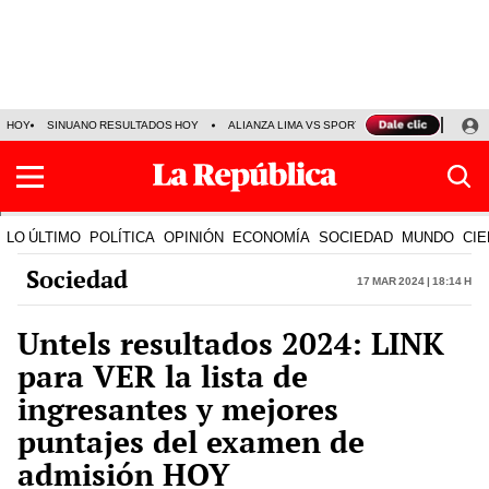
HOY
SINUANO RESULTADOS HOY
ALIANZA LIMA VS SPORT BOYS
JORGE MES
LO ÚLTIMO
POLÍTICA
OPINIÓN
ECONOMÍA
SOCIEDAD
MUNDO
CIE
Sociedad
17 Mar 2024 | 18:14 h
Untels resultados 2024: LINK
para VER la lista de
ingresantes y mejores
puntajes del examen de
admisión HOY