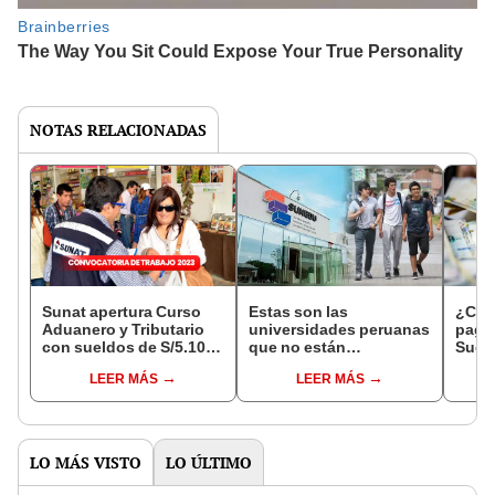
NOTAS RELACIONADAS
Sunat apertura Curso
Estas son las
¿Cuál
Aduanero y Tributario
universidades peruanas
pagad
con sueldos de S/5.100:
que no están
Suel
¿qué requisitos pide?
licenciadas por Sunedu
super
LEER MÁS
LEER MÁS
y que quizá no conocías
LO MÁS VISTO
LO ÚLTIMO