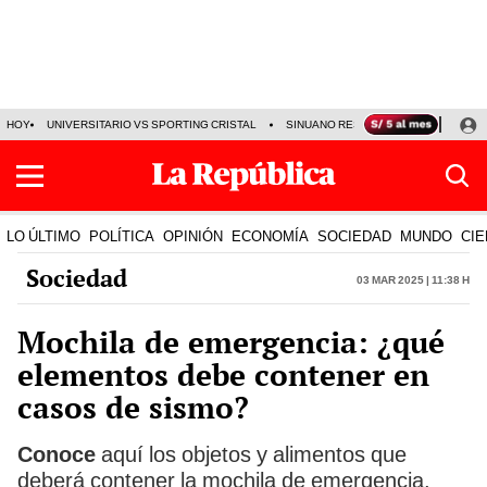
HOY
UNIVERSITARIO VS SPORTING CRISTAL
SINUANO RESULTADOS HOY
CA
LO ÚLTIMO
POLÍTICA
OPINIÓN
ECONOMÍA
SOCIEDAD
MUNDO
CIE
Sociedad
03 Mar 2025 | 11:38 h
Mochila de emergencia: ¿qué
elementos debe contener en
casos de sismo?
Conoce
aquí los objetos y alimentos que
deberá contener la mochila de emergencia,