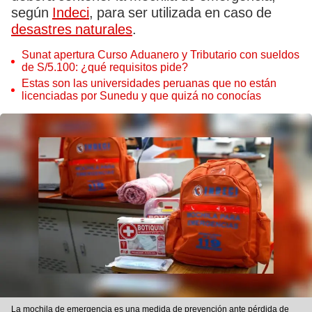
según
Indeci
, para ser utilizada en caso de
desastres naturales
.
Sunat apertura Curso Aduanero y Tributario con sueldos
de S/5.100: ¿qué requisitos pide?
Estas son las universidades peruanas que no están
licenciadas por Sunedu y que quizá no conocías
La mochila de emergencia es una medida de prevención ante pérdida de