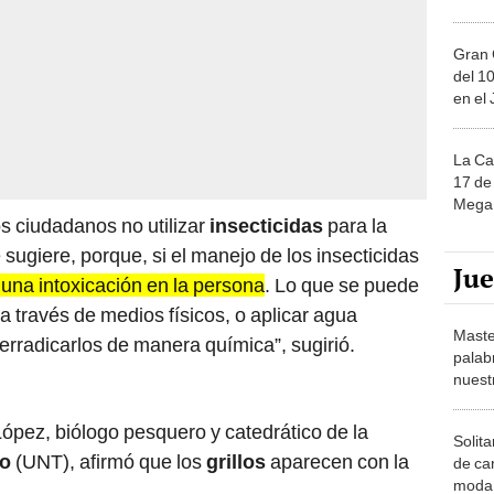
Gran 
del 10
en el
La Ca
17 de 
Mega 
 ciudadanos no utilizar
insecticidas
para la
e sugiere, porque, si el manejo de los insecticidas
Ju
una intoxicación en la persona
. Lo que se puede
 a través de medios físicos, o aplicar agua
Maste
erradicarlos de manera química”, sugirió.
palab
nuest
ópez, biólogo pesquero y catedrático de la
Solita
lo
(UNT), afirmó que los
grillos
aparecen con la
de ca
moda.