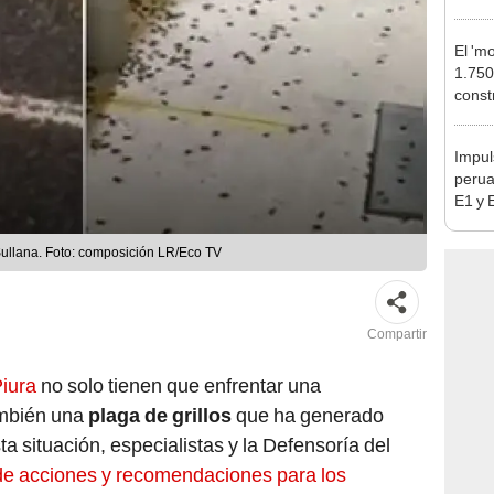
sujet
PNP b
El 'm
1.750
const
Calla
estac
Impul
perua
E1 y 
pymes
benef
 Sullana. Foto: composición LR/Eco TV
Compartir
iura
no solo tienen que enfrentar una
ambién una
plaga de grillos
que ha generado
ta situación, especialistas y la Defensoría del
 de acciones y recomendaciones para los