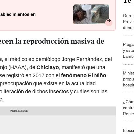
Te 
tablecimientos en
Geren
Provi
denun
a 2 m
ecen la reproducción masiva de
Plaga
y est
Lamb
a
, el médico epidemiólogo Jorge Fernández, del
enjo (HAAA), de
Chiclayo
, manifestó que una
Minist
se registró en 2017 con el
fenómeno El Niño
propu
 preocupación que existe en la actualidad.
hospi
oliferación de dichos insectos y cuáles son las
a.
¿Cómo
contra
Reni
Elecc