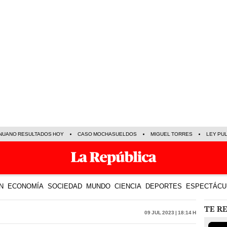
NUANO RESULTADOS HOY
CASO MOCHASUELDOS
MIGUEL TORRES
LEY PU
N
ECONOMÍA
SOCIEDAD
MUNDO
CIENCIA
DEPORTES
ESPECTÁCU
TE R
09 Jul 2023 | 18:14 h