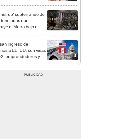
o que conoció en Roblox:
usca al implicado
onstruo' subterráneo de
 toneladas que
3
ruye el Metro bajo el
o avanza a su última
ión
san ingreso de
nos a EE. UU. con visas
4
E2: emprendedores y
 serían los más
iciados