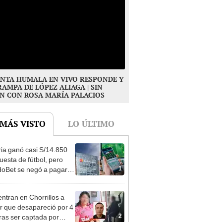
NTA HUMALA EN VIVO RESPONDE Y
RAMPA DE LÓPEZ ALIAGA | SIN
N CON ROSA MARÍA PALACIOS
 MÁS VISTO
LO ÚLTIMO
ia ganó casi S/14.850
uesta de fútbol, pero
1
oBet se negó a pagar:
opi multó a la empresa
ás de S/ 19.000
ntran en Chorrillos a
 que desapareció por 4
2
tras ser captada por