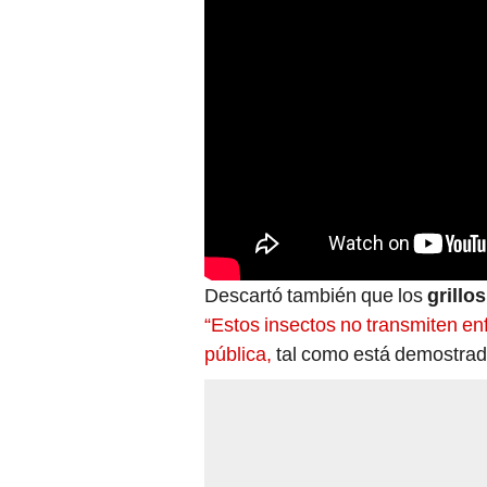
Descartó también que los
grillos
“Estos insectos no transmiten en
pública,
tal como está demostrado