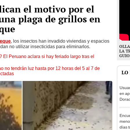
lican el motivo por el
una plaga de grillos en
que
eque
, los insectos han invadido viviendas y espacios
OLLA
an no utilizar insecticidas para eliminarlos.
LA T
GUIO
 El Peruano aclara si hay feriado largo tras el
ao no tendrán luz hasta por 12 horas del 5 al 7 de
LO
ectadas
Usuar
en ap
Dorad
Indec
con m
Encue
menor
días 