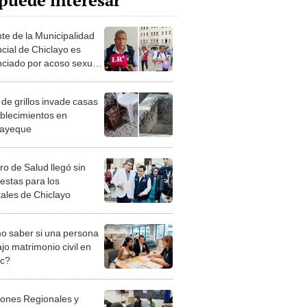
puede interesar
te de la Municipalidad
ncial de Chiclayo es
ciado por acoso sexual
ujeres
 de grillos invade casas
ablecimientos en
ayeque
ro de Salud llegó sin
estas para los
tales de Chiclayo
 saber si una persona
jo matrimonio civil en
ec?
iones Regionales y