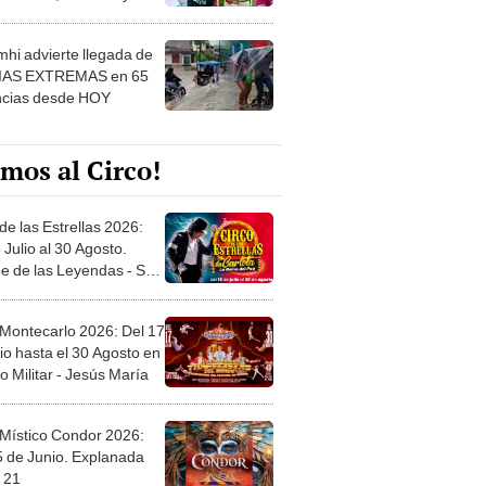
 ver
hi advierte llegada de
IAS EXTREMAS en 65
ncias desde HOY
mos al Circo!
de las Estrellas 2026:
 Julio al 30 Agosto.
e de las Leyendas - San
l
 Montecarlo 2026: Del 17
io hasta el 30 Agosto en
o Militar - Jesús María
 Místico Condor 2026:
5 de Junio. Explanada
 21