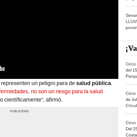
dónde
Senam
LLUV
provi
¡Va
Circo 
del 15
Parqu
Migue
representen un peligro para de
salud pública
.
fermedades, no son un riesgo para la salud
Circo
 científicamente”, afirmó.
de Jul
Círcul
Circo
Del 2
Costa