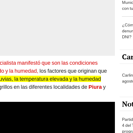
Munic
con tu
miemb
de oct
¿Cómo
la O
denun
DNI?
Car
cialista manifestó que son las condiciones
ido y la humedad,
los factores que originan que
Carlin
luvias, la temperatura elevada y la humedad
agost
illos en las diferentes localidades de
Piura
y
No
Partid
4 del
progr