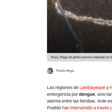
Piura. Plaga de grillos provoca malestar en
Ysela Vega
Las regiones de
Lambayeque
y
P
emergencia por
dengue
, sino t
alarma entre las familias. Ante es
Pueblo
han intervenido a través