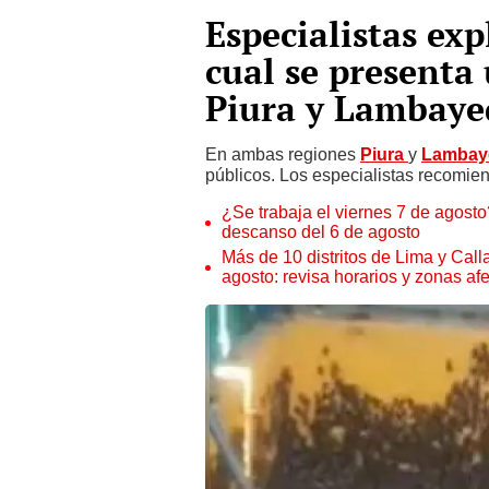
Especialistas exp
cual se presenta 
Piura y Lambaye
En ambas regiones
Piura
y
Lambay
públicos. Los especialistas recomiend
¿Se trabaja el viernes 7 de agosto?
descanso del 6 de agosto
Más de 10 distritos de Lima y Call
agosto: revisa horarios y zonas af