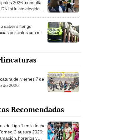
ipales 2026: consulta
 DNI si fuiste elegido
ro de mesa para este 4
ubre en el link oficial de
 saber si tengo
NPE
cias policiales con mi
lincaturas
catura del viernes 7 de
o de 2026
tas Recomendadas
os de Liga 1 en la fecha
 Torneo Clausura 2026:
amación, horarios y