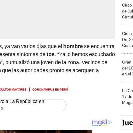
Circo
de Jul
Círcul
Circo
Del 2
Costa
s, ya van varios días que el
hombre
se encuentra
presenta síntomas de
tos
. “Ya lo hemos escuchado
”, puntualizó una joven de la zona. Vecinos de
Gran 
del 10
 que las autoridades pronto se acerquen a
en el
DULTOS MAYORES
CORONAVIRUS EN PERÚ
La Ca
17 de 
ero a La República en
Mega 
le
Ju