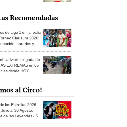
tas Recomendadas
os de Liga 1 en la fecha
 Torneo Clausura 2026:
amación, horarios y
 ver
hi advierte llegada de
IAS EXTREMAS en 65
ncias desde HOY
mos al Circo!
de las Estrellas 2026:
 Julio al 30 Agosto.
e de las Leyendas - San
l