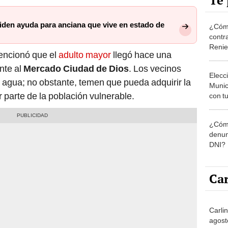
Te 
iden ayuda para anciana que vive en estado de
¿Cómo
contra
Reni
encionó que el
adulto mayor
llegó hace una
nte al
Mercado Ciudad de Dios
. Los vecinos
Elecc
 agua; no obstante, temen que pueda adquirir la
Munic
r parte de la población vulnerable.
con tu
miemb
de oct
¿Cómo
la O
denun
DNI?
Car
Carli
agost