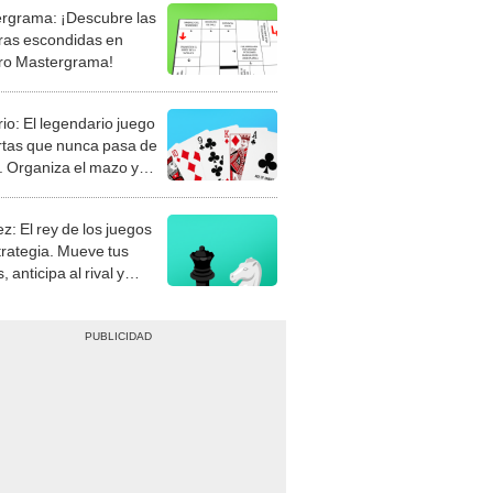
rgrama: ¡Descubre las
ras escondidas en
ro Mastergrama!
rio: El legendario juego
rtas que nunca pasa de
 Organiza el mazo y
stra tu habilidad.
z: El rey de los juegos
trategia. Mueve tus
, anticipa al rival y
gue el jaque mate.