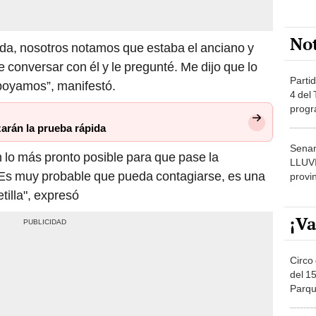
No
eda, nosotros notamos que estaba el anciano y
 conversar con él y le pregunté. Me dijo que lo
Partid
apoyamos”, manifestó.
4 del
progr
dónde
zarán la prueba rápida
Senam
en lo más pronto posible para que pase la
LLUV
“Es muy probable que pueda contagiarse, es una
provi
tilla", expresó
¡Va
Circo 
del 15
Parqu
Migue