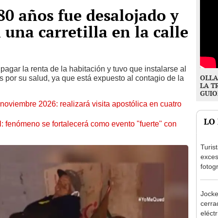
0 años fue desalojado y
una carretilla en la calle
pagar la renta de la habitación y tuvo que instalarse al
OLLA
s por su salud, ya que está expuesto al contagio de la
LA T
GUIO
oviembre 2026: realizará visita apostólica en cuatro
LO
: fenómeno se fortalecerá como evento "fuerte" con
Turis
exces
fotog
en Cu
recup
Jocke
cerrad
eléct