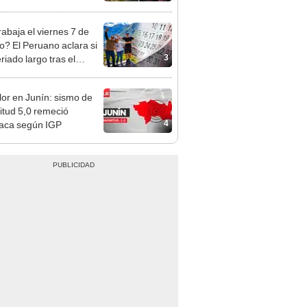
á el centro comercial?
rabaja el viernes 7 de
o? El Peruano aclara si
3
riado largo tras el
nso del 6 de agosto
or en Junín: sismo de
tud 5,0 remeció
4
aca según IGP