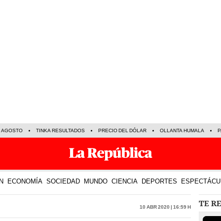
E AGOSTO
TINKA RESULTADOS
PRECIO DEL DÓLAR
OLLANTA HUMALA
P
N
ECONOMÍA
SOCIEDAD
MUNDO
CIENCIA
DEPORTES
ESPECTÁCU
TE R
10 Abr 2020 | 16:59 h