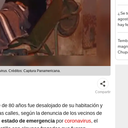
abrir
¿Se t
agost
hay fe
desca
Tembl
magni
Chup
virus. Créditos: Captura Panamericana.
Compartir
e 80 años fue desalojado de su habitación y
as calles, según la denuncia de los vecinos de
o
estado de emergencia
por
coronavirus
, el