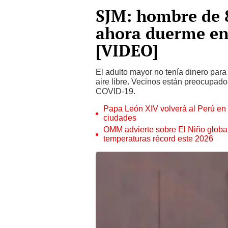
SJM: hombre de 8
ahora duerme en 
[VIDEO]
El adulto mayor no tenía dinero para 
aire libre. Vecinos están preocupado
COVID-19.
Papa León XIV volverá al Perú en n
ciudades
OMM advierte sobre El Niño global
temperaturas récord este 2026