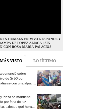
NTA HUMALA EN VIVO RESPONDE Y
RAMPA DE LÓPEZ ALIAGA | SIN
N CON ROSA MARÍA PALACIOS
 MÁS VISTO
LO ÚLTIMO
ta denunció cobro
ivo de S/ 50 por
1
rafiarse con una alpaca
sco y Serenazgo
eró el dinero
y Plaza se mantiene
o por falta de luz
2
rica: ¿desde qué hora