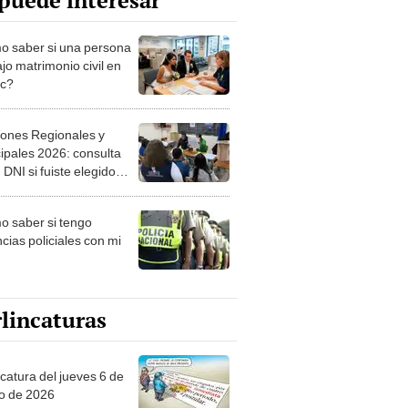
puede interesar
 saber si una persona
jo matrimonio civil en
ec?
iones Regionales y
ipales 2026: consulta
 DNI si fuiste elegido
ro de mesa para este 4
ubre en el link oficial de
 saber si tengo
NPE
cias policiales con mi
lincaturas
ncatura del jueves 6 de
o de 2026