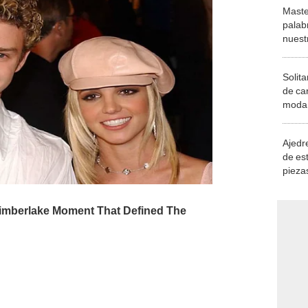
Maste
palab
nuest
Solita
de ca
moda.
demue
Ajedre
de es
piezas
consi