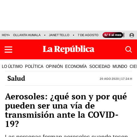
HOY
OLLANTA HUMALA
JANET TELLO
7 DE AGOSTO
TINKA RESULTADOS
LO ÚLTIMO
POLÍTICA
OPINIÓN
ECONOMÍA
SOCIEDAD
MUNDO
CIE
Salud
20 Ago 2020 | 17:24 h
Aerosoles: ¿qué son y por qué
pueden ser una vía de
transmisión ante la COVID-
19?