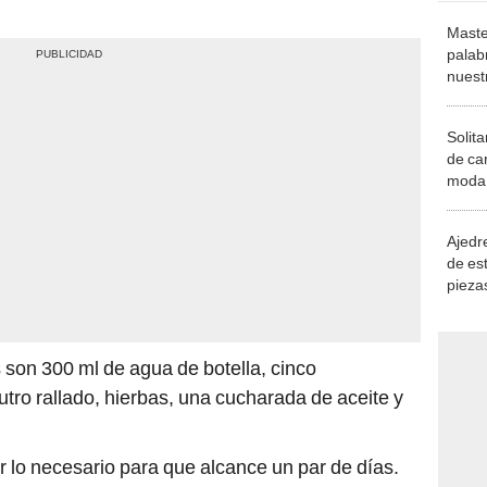
Maste
palab
nuest
Solita
de ca
moda.
demue
Ajedre
de es
piezas
consi
 son 300 ml de agua de botella, cinco
ro rallado, hierbas, una cucharada de aceite y
 lo necesario para que alcance un par de días.
arlo, pues las hierbas naturales pueden hacer que