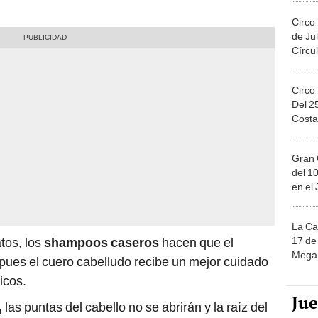
Circo
de Jul
Círcul
Circo
Del 2
Costa
Gran 
del 10
en el
La Ca
17 de 
atos, los
shampoos caseros
hacen que el
Mega 
pues el cuero cabelludo recibe un mejor cuidado
micos.
Ju
,
las puntas del cabello no se abrirán y la raíz del