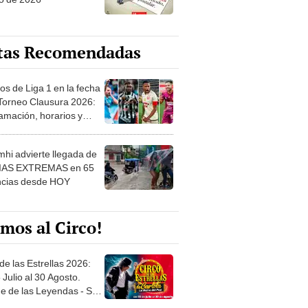
tas Recomendadas
os de Liga 1 en la fecha
 Torneo Clausura 2026:
amación, horarios y
 ver
hi advierte llegada de
IAS EXTREMAS en 65
ncias desde HOY
mos al Circo!
de las Estrellas 2026:
 Julio al 30 Agosto.
e de las Leyendas - San
l