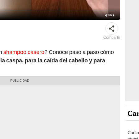
1
/
6
Compartir
un
shampoo casero
? Conoce paso a paso cómo
 caspa, para la caída del cabello y para
Car
Carli
agost