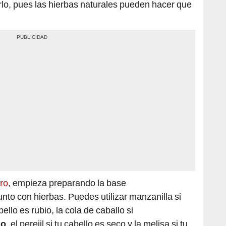
ro
, empieza preparando la base
unto con hierbas. Puedes utilizar manzanilla si
bello es rubio, la cola de caballo si
lo
, el perejil si tu cabello es seco y la melisa si tu