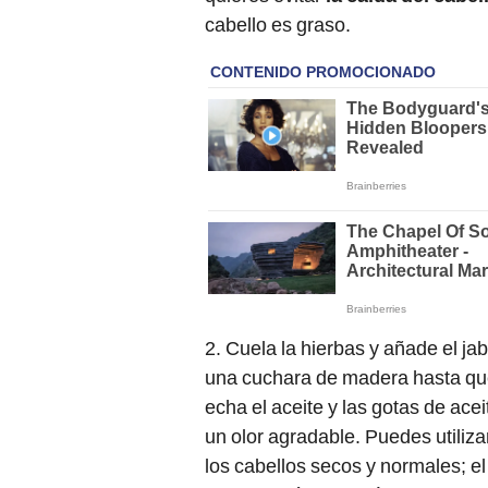
cabello es graso.
2. Cuela la hierbas y añade el j
una cuchara de madera hasta qu
echa el aceite y las gotas de ace
un olor agradable. Puedes utiliz
los cabellos secos y normales; el
aceite del árbol de té que reduce