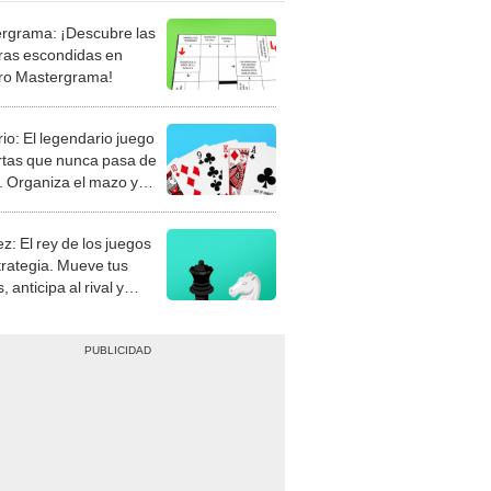
rgrama: ¡Descubre las
ras escondidas en
ro Mastergrama!
rio: El legendario juego
rtas que nunca pasa de
 Organiza el mazo y
stra tu habilidad.
z: El rey de los juegos
trategia. Mueve tus
, anticipa al rival y
gue el jaque mate.