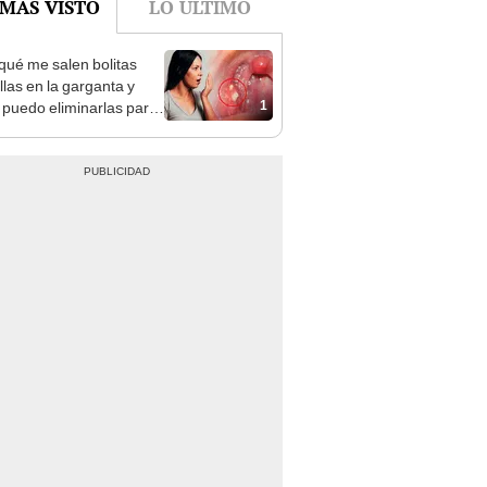
qué me salen bolitas
llas en la garganta y
1
puedo eliminarlas para
ner mal aliento?