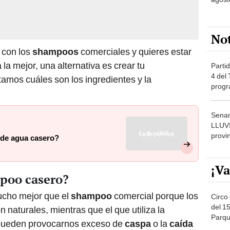
No
 con los
shampoos
comerciales y quieres estar
la mejor, una alternativa es crear tu
Partid
4 del
tamos cuáles son los ingredientes y la
progr
dónde
Senam
LLUV
provi
 de agua casero?
¡Va
poo casero?
cho mejor que el
shampoo
comercial porque los
Circo 
del 15
naturales, mientras que el que utiliza la
Parqu
 pueden provocarnos exceso de
caspa
o la
caída
Migue