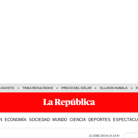
E AGOSTO
TINKA RESULTADOS
PRECIO DEL DÓLAR
OLLANTA HUMALA
P
N
ECONOMÍA
SOCIEDAD
MUNDO
CIENCIA
DEPORTES
ESPECTÁCU
21 Ene 2019 | 8:15 h
LO