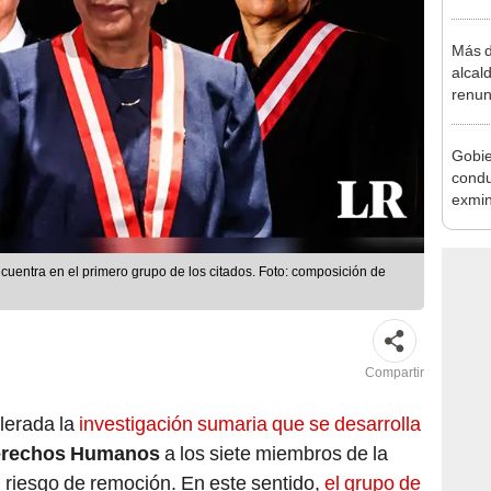
que s
Más d
alcal
renun
reele
Gobie
condu
exmin
la m
cuentra en el primero grupo de los citados. Foto: composición de
Compartir
lerada la
investigación sumaria que se desarrolla
Derechos Humanos
a los siete miembros de la
n riesgo de remoción. En este sentido,
el grupo de