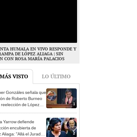
NTA HUMALA EN VIVO RESPONDE Y
RAMPA DE LÓPEZ ALIAGA | SIN
N CON ROSA MARÍA PALACIOS
 MÁS VISTO
LO ÚLTIMO
er Gonzáles señala que
ión de Roberto Burneo
1
 reelección de López
a no representan al JNE
 Yarrow defiende
cción encubierta de
2
 Aliaga: "Allá el Jurado