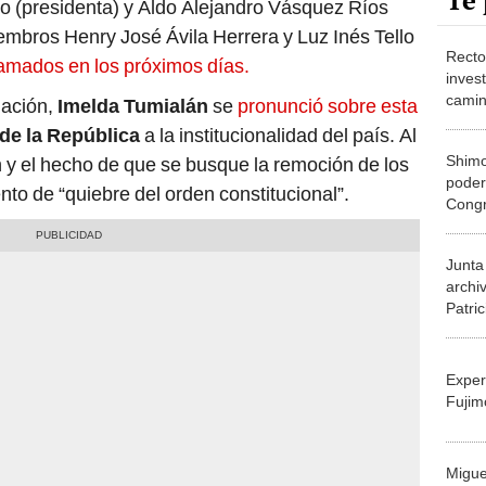
Te 
to (presidenta) y Aldo Alejandro Vásquez Ríos
embros Henry José Ávila Herrera y Luz Inés Tello
Recto
llamados en los próximos días.
inves
camino
gación,
Imelda Tumialán
se
pronunció sobre esta
de la República
a la institucionalidad del país. Al
Shimo
n y el hecho de que se busque la remoción de los
poder
to de “quiebre del orden constitucional”.
Congr
contr
judici
Junta
archi
Patri
Exper
Fujim
Migue