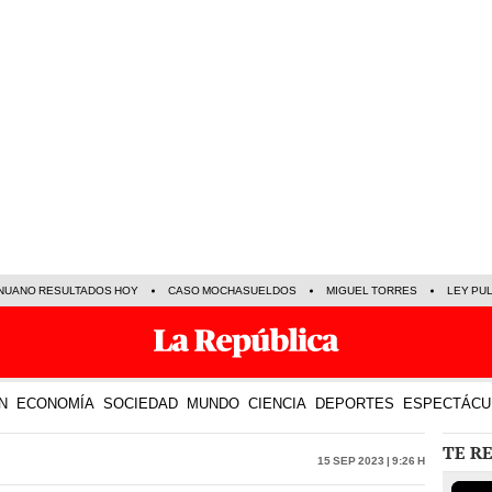
NUANO RESULTADOS HOY
CASO MOCHASUELDOS
MIGUEL TORRES
LEY PU
N
ECONOMÍA
SOCIEDAD
MUNDO
CIENCIA
DEPORTES
ESPECTÁCU
TE R
15 Sep 2023 | 9:26 h