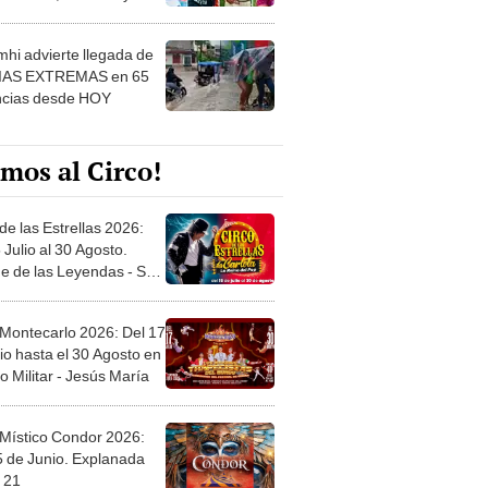
 ver
hi advierte llegada de
IAS EXTREMAS en 65
ncias desde HOY
mos al Circo!
de las Estrellas 2026:
 Julio al 30 Agosto.
e de las Leyendas - San
l
 Montecarlo 2026: Del 17
io hasta el 30 Agosto en
o Militar - Jesús María
 Místico Condor 2026:
5 de Junio. Explanada
 21