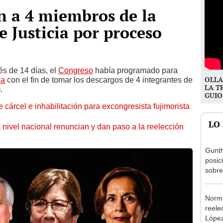
n a 4 miembros de la
e Justicia por proceso
és de 14 días, el
Congreso
había programado para
OLLA
ia
con el fin de tomar los descargos de 4 integrantes de
LA T
)
.
GUIO
 cárcel e inhabilitación para excongresista fujimorista
LO
 nivel nacional renuncian y dan paso a la reelección
Gunth
posic
sobre
Aliag
Norma
reele
López