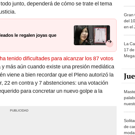
todo junto, dependerá de cómo se trate el tema
sticia.
Gran 
del 10
en el
eados le regalen joyas que
La Ca
17 de 
Mega 
ha tenido dificultades para alcanzar los 87 votos
a y más aún cuando existe una presión mediática
Ju
n viene a bien recordar que el Pleno autorizó la
r, 22 en contra y 7 abstenciones: una votación
querido para concretar un nuevo golpe a la
Maste
palab
nuest
Solita
de ca
moda.