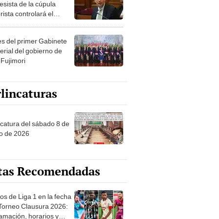
esista de la cúpula
rista controlará el
r año del Senado
les del primer Gabinete
erial del gobierno de
 Fujimori
lincaturas
ncatura del sábado 8 de
o de 2026
tas Recomendadas
os de Liga 1 en la fecha
 Torneo Clausura 2026:
amación, horarios y