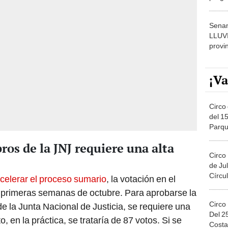
dónde
Senam
LLUV
provi
¡Va
Circo 
del 15
Parqu
Migue
os de la JNJ requiere una alta
Circo
de Jul
Círcul
celerar el proceso sumario
, la votación en el
 primeras semanas de octubre. Para aprobarse la
Circo
e la Junta Nacional de Justicia, se requiere una
Del 2
, en la práctica, se trataría de 87 votos. Si se
Costa