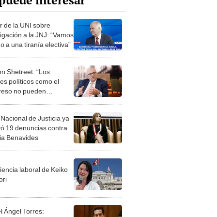
puede interesar
r de la UNI sobre
tigación a la JNJ: “Vamos
 a una tiranía electiva”
n Shetreet: “Los
es políticos como el
eso no pueden
olar a los órganos
ales”
 Nacional de Justicia ya
vó 19 denuncias contra
cia Benavides
iencia laboral de Keiko
ori
l Ángel Torres: