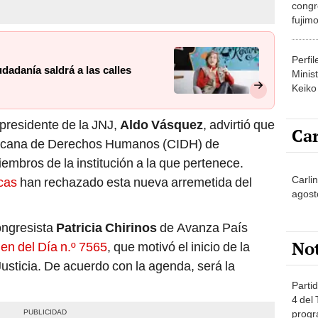
congr
fujimo
prime
Perfi
dadanía saldrá a las calles
Minist
Keiko
cepresidente de la JNJ,
Aldo Vásquez
, advirtió que
Car
mericana de Derechos Humanos (CIDH) de
embros de la institución a la que pertenece.
Carli
cas
han rechazado esta nueva arremetida del
agost
ongresista
Patricia Chirinos
de Avanza País
No
en del Día n.º 7565
, que motivó el inicio de la
Justicia. De acuerdo con la agenda, será la
Partid
4 del
progr