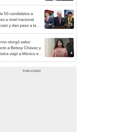
e deja sacar la vuelta"
e 50 candidatos a
des a nivel nacional
3
cian y dan paso a la
cción encubierta
rno otorgó salvo
cto a Betssy Chávez y
4
istra viajó a México en
adrugada