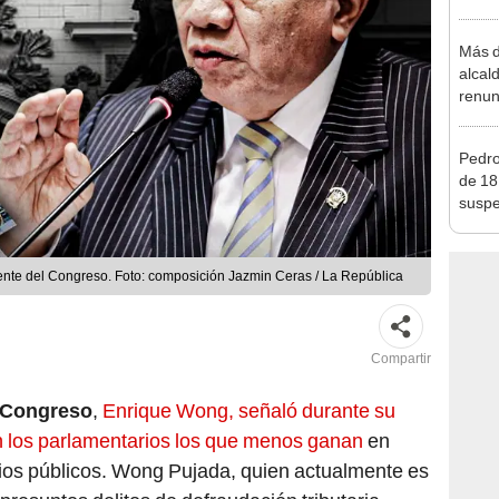
alcal
Más d
alcal
renun
reele
Pedro
de 18
suspe
supr
ente del Congreso. Foto: composición Jazmin Ceras / La República
Compartir
 Congreso
,
Enrique Wong, señaló durante su
an los parlamentarios los que menos ganan
en
ios públicos. Wong Pujada, quien actualmente es