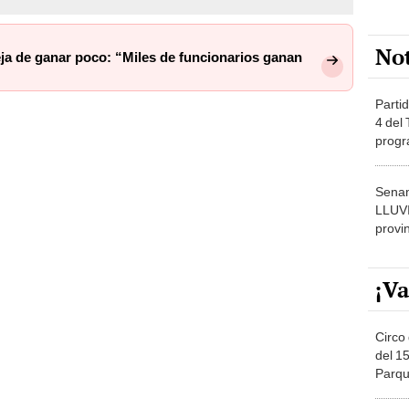
No
a de ganar poco: “Miles de funcionarios ganan
Partid
4 del
progr
dónde
Senam
LLUV
provi
¡Va
Circo 
del 15
Parqu
Migue