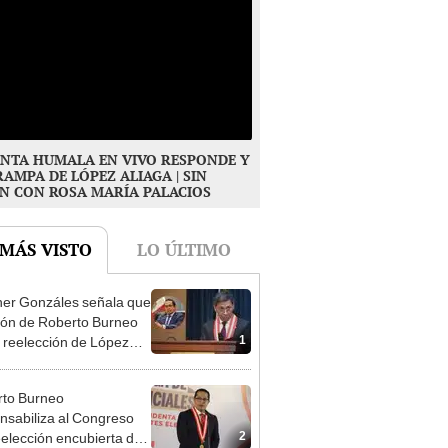
NTA HUMALA EN VIVO RESPONDE Y
RAMPA DE LÓPEZ ALIAGA | SIN
N CON ROSA MARÍA PALACIOS
 MÁS VISTO
LO ÚLTIMO
er Gonzáles señala que
ión de Roberto Burneo
1
 reelección de López
a no representan al JNE
to Burneo
nsabiliza al Congreso
2
eelección encubierta de