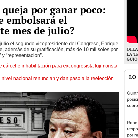
 queja por ganar poco:
e embolsará el
te mes de julio?
julio el segundo vicepresidente del Congreso, Enrique
OLLA
, además de su gratificación, más de 10 mil soles por
LA T
 y “representación”.
GUIO
 cárcel e inhabilitación para excongresista fujimorista
LO
 nivel nacional renuncian y dan paso a la reelección
Gunth
posic
sobre
Aliag
Rober
respo
por r