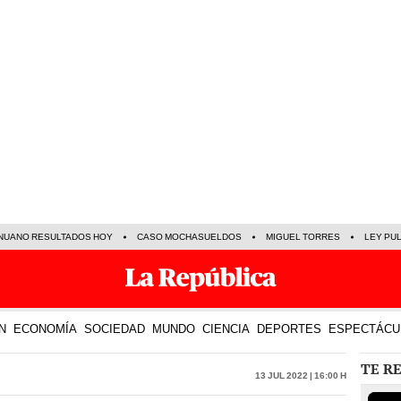
NUANO RESULTADOS HOY
CASO MOCHASUELDOS
MIGUEL TORRES
LEY PU
N
ECONOMÍA
SOCIEDAD
MUNDO
CIENCIA
DEPORTES
ESPECTÁCU
TE R
13 Jul 2022 | 16:00 h