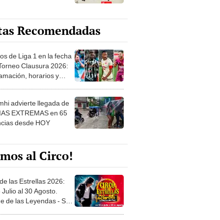
tas Recomendadas
os de Liga 1 en la fecha
 Torneo Clausura 2026:
amación, horarios y
 ver
hi advierte llegada de
IAS EXTREMAS en 65
ncias desde HOY
mos al Circo!
de las Estrellas 2026:
 Julio al 30 Agosto.
e de las Leyendas - San
l