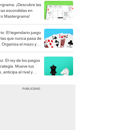
rgrama: ¡Descubre las
ras escondidas en
ro Mastergrama!
rio: El legendario juego
rtas que nunca pasa de
 Organiza el mazo y
stra tu habilidad.
z: El rey de los juegos
trategia. Mueve tus
, anticipa al rival y
gue el jaque mate.