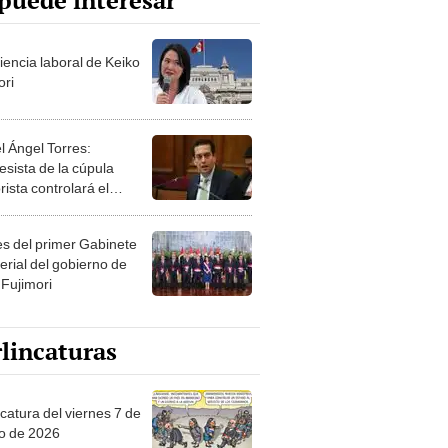
puede interesar
iencia laboral de Keiko
ori
l Ángel Torres:
esista de la cúpula
rista controlará el
r año del Senado
les del primer Gabinete
erial del gobierno de
 Fujimori
lincaturas
catura del viernes 7 de
o de 2026