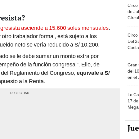
Circo
de Jul
esista?
Círcul
ngresista asciende a 15.600 soles mensuales
.
Circo
otro trabajador formal, está sujeto a los
Del 2
sueldo neto se vería reducido a S/ 10.200.
Costa
do se le debe sumar un monto extra por
mpeño de la función congresal”. Ello, de
Gran 
del 10
l f del Reglamento del Congreso,
equivale a S/
en el
mpuesto a la Renta.
La Ca
17 de 
Mega 
Ju