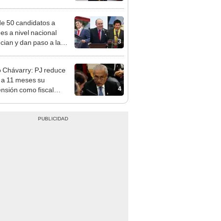
des
e 50 candidatos a
des a nivel nacional
3
cian y dan paso a la
cción encubierta
 Chávarry: PJ reduce
 a 11 meses su
4
nsión como fiscal
emo