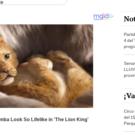
le
No
Partid
4 del
progr
dónde
Senam
LLUV
provi
¡Va
Circo 
del 15
Parqu
Migue