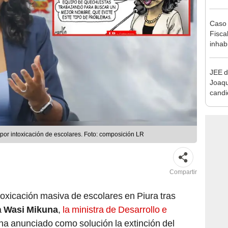
que s
Caso 
Fiscal
inhabi
excon
María
JEE d
Joaq
candi
regio
a por intoxicación de escolares. Foto: composición LR
Compartir
toxicación masiva de escolares en Piura tras
a
Wasi Mikuna
,
la ministra de Desarrollo e
ha anunciado como solución la extinción del