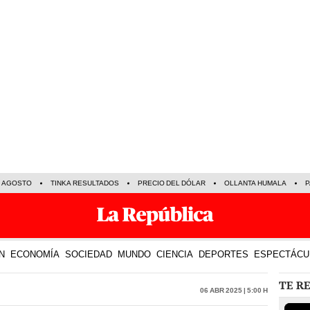
E AGOSTO
TINKA RESULTADOS
PRECIO DEL DÓLAR
OLLANTA HUMALA
P
N
ECONOMÍA
SOCIEDAD
MUNDO
CIENCIA
DEPORTES
ESPECTÁCU
TE R
06 Abr 2025 | 5:00 h