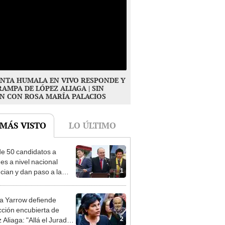
NTA HUMALA EN VIVO RESPONDE Y
RAMPA DE LÓPEZ ALIAGA | SIN
N CON ROSA MARÍA PALACIOS
 MÁS VISTO
LO ÚLTIMO
e 50 candidatos a
des a nivel nacional
1
cian y dan paso a la
cción encubierta
 Yarrow defiende
cción encubierta de
2
 Aliaga: "Allá el Jurado