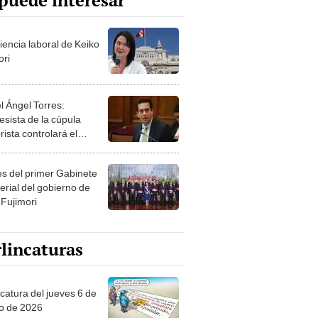
puede interesar
iencia laboral de Keiko
ori
l Ángel Torres:
esista de la cúpula
rista controlará el
r año del Senado
les del primer Gabinete
erial del gobierno de
 Fujimori
lincaturas
ncatura del jueves 6 de
o de 2026