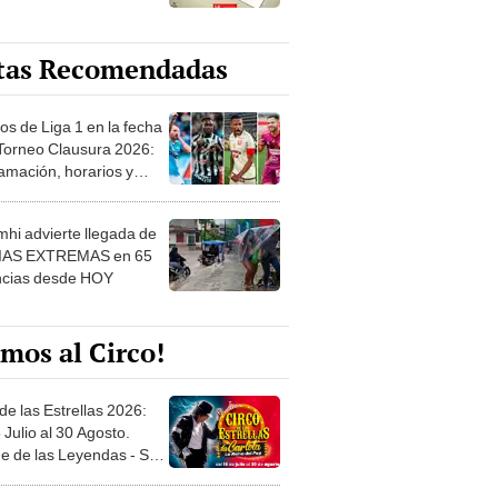
tas Recomendadas
os de Liga 1 en la fecha
 Torneo Clausura 2026:
amación, horarios y
 ver
hi advierte llegada de
IAS EXTREMAS en 65
ncias desde HOY
mos al Circo!
de las Estrellas 2026:
 Julio al 30 Agosto.
e de las Leyendas - San
l