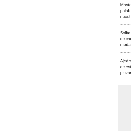
Maste
palab
nuest
Solita
de ca
moda.
demue
Ajedre
de es
piezas
consi