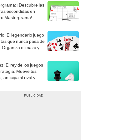
rgrama: ¡Descubre las
ras escondidas en
ro Mastergrama!
rio: El legendario juego
rtas que nunca pasa de
 Organiza el mazo y
stra tu habilidad.
z: El rey de los juegos
trategia. Mueve tus
, anticipa al rival y
gue el jaque mate.