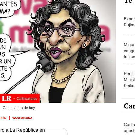
Te 
Exper
Fujim
Migue
congr
fujimo
prime
Perfi
Minist
Keiko
Car
Carlincatura de hoy.
RLÍN
WASI MIKUNA
Carli
ero a La República en
agost