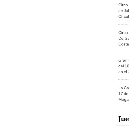
Circo
de Jul
Círcul
Circo
Del 2
Costa
Gran 
del 10
en el
La Ca
17 de 
Mega 
Ju