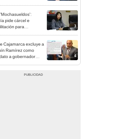
e deja sacar la vuelta"
'Mochasueldos':
ía pide cárcel e
3
litación para
gresista fujimorista
 Cordero Jon Tay
e Cajamarca excluye a
uín Ramírez como
4
dato a gobernador
nal por ocultar sentencia