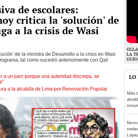
iva de escolares:
oy critica la 'solución' de
ga a la crisis de Wasi
OLLA
ución' de la ministra de Desarrollo a la crisis en Wasi
LA T
GUIO
programa, tal como sucedió anteriormente con Qali
tuir a un juez porque una autoridad discrepa, se
LO
l”
ura a la alcaldía de Lima por Renovación Popular
Más d
alcal
renun
reele
Norma
reele
López