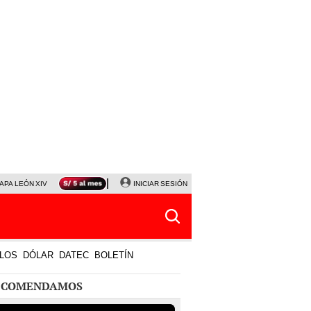
APA LEÓN XIV
NALDY SALDAÑA
INICIAR SESIÓN
LA BELLA LUZ
MAGALY MEDINA
HORÓS
LOS
DÓLAR
DATEC
BOLETÍN
ECOMENDAMOS