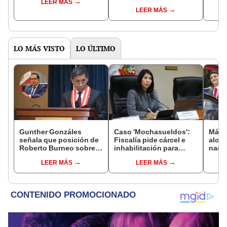
LEER MÁS
controlará el primer año
Fujim
LEER MÁS
del Senado
LO MÁS VISTO
LO ÚLTIMO
Gunther Gonzáles
Caso 'Mochasueldos':
Más d
señala que posición de
Fiscalía pide cárcel e
alcal
Roberto Burneo sobre
inhabilitación para
nacio
reelección de López
excongresista
dan p
LEER MÁS
LEER MÁS
Aliaga no representan al
fujimorista María
encu
JNE
Cordero Jon Tay