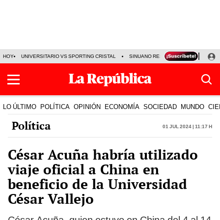
HOY
UNIVERSITARIO VS SPORTING CRISTAL
SINUANO RESULTADOS HOY
CA
LO ÚLTIMO
POLÍTICA
OPINIÓN
ECONOMÍA
SOCIEDAD
MUNDO
CIE
Política
01 Jul 2024 | 11:17 h
César Acuña habría utilizado
viaje oficial a China en
beneficio de la Universidad
César Vallejo