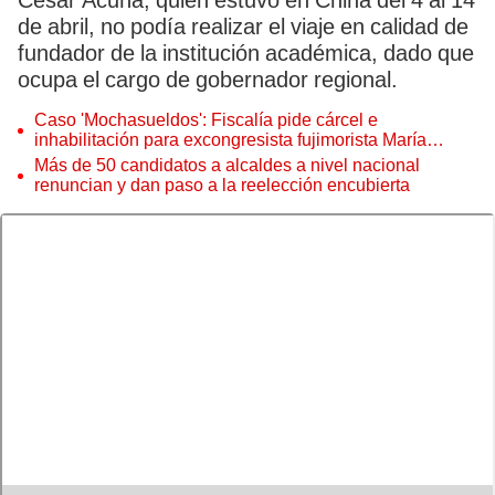
César Acuña, quien estuvo en China del 4 al 14
de abril, no podía realizar el viaje en calidad de
fundador de la institución académica, dado que
ocupa el cargo de gobernador regional.
Caso 'Mochasueldos': Fiscalía pide cárcel e
inhabilitación para excongresista fujimorista María
Cordero Jon Tay
Más de 50 candidatos a alcaldes a nivel nacional
renuncian y dan paso a la reelección encubierta