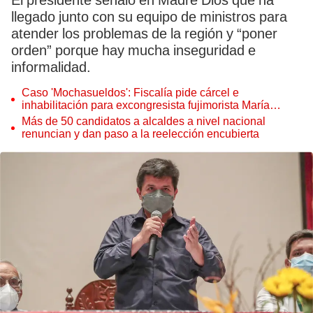
El presidente señaló en Madre Dios que ha
llegado junto con su equipo de ministros para
atender los problemas de la región y “poner
orden” porque hay mucha inseguridad e
informalidad.
Caso 'Mochasueldos': Fiscalía pide cárcel e
inhabilitación para excongresista fujimorista María
Cordero Jon Tay
Más de 50 candidatos a alcaldes a nivel nacional
renuncian y dan paso a la reelección encubierta