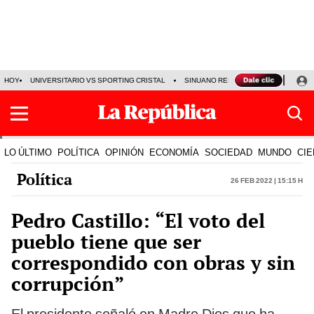
HOY
UNIVERSITARIO VS SPORTING CRISTAL
SINUANO RESULTADOS HOY
CA
LO ÚLTIMO
POLÍTICA
OPINIÓN
ECONOMÍA
SOCIEDAD
MUNDO
CIE
Política
26 Feb 2022 | 15:15 h
Pedro Castillo: “El voto del
pueblo tiene que ser
correspondido con obras y sin
corrupción”