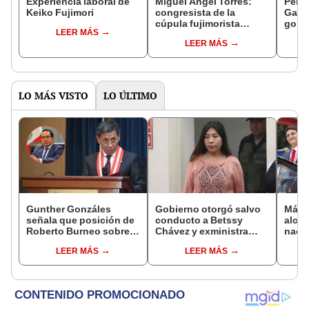
Experiencia laboral de
Miguel Ángel Torres:
Perfi
Keiko Fujimori
congresista de la
Gabin
cúpula fujimorista
gobi
LEER MÁS
controlará el primer año
Fujim
LEER MÁS
del Senado
LO MÁS VISTO
LO ÚLTIMO
Gunther Gonzáles
Gobierno otorgó salvo
Más d
señala que posición de
conducto a Betssy
alcal
Roberto Burneo sobre
Chávez y exministra
nacio
reelección de López
viajó a México en la
dan p
LEER MÁS
LEER MÁS
Aliaga no representan al
madrugada
encu
JNE