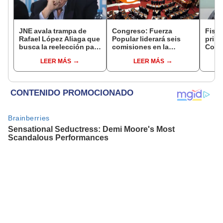
JNE avala trampa de
Congreso: Fuerza
Fisca
Rafael López Aliaga que
Popular liderará seis
prisi
busca la reelección para
comisiones en la
Colc
la Municipalidad de
Cámara de Diputados
nego
LEER MÁS
LEER MÁS
Lima
incom
ideol