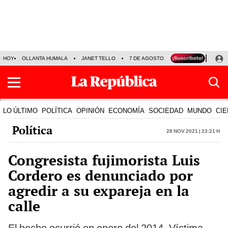
HOY
OLLANTA HUMALA
JANET TELLO
7 DE AGOSTO
TINKA RESULTADOS
LO ÚLTIMO
POLÍTICA
OPINIÓN
ECONOMÍA
SOCIEDAD
MUNDO
CIE
Política
28 Nov 2021 | 23:21 h
Congresista fujimorista Luis
Cordero es denunciado por
agredir a su expareja en la
calle