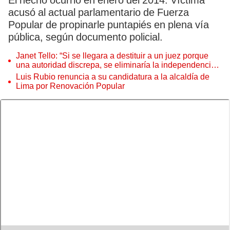
El hecho ocurrió en enero del 2014. Víctima
acusó al actual parlamentario de Fuerza
Popular de propinarle puntapiés en plena vía
pública, según documento policial.
Janet Tello: “Si se llegara a destituir a un juez porque
una autoridad discrepa, se eliminaría la independencia
judicial”
Luis Rubio renuncia a su candidatura a la alcaldía de
Lima por Renovación Popular