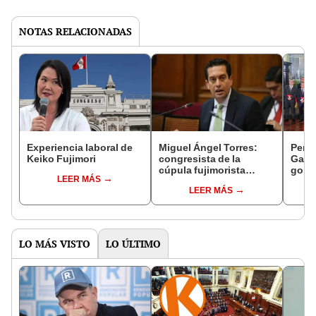
NOTAS RELACIONADAS
Experiencia laboral de
Miguel Ángel Torres:
Perfi
Keiko Fujimori
congresista de la
Gabin
cúpula fujimorista
gobi
LEER MÁS
controlará el primer año
Fujim
LEER MÁS
del Senado
LO MÁS VISTO
LO ÚLTIMO