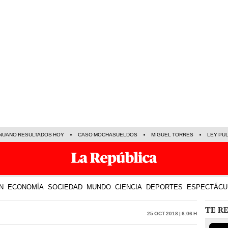
NUANO RESULTADOS HOY
CASO MOCHASUELDOS
MIGUEL TORRES
LEY PU
N
ECONOMÍA
SOCIEDAD
MUNDO
CIENCIA
DEPORTES
ESPECTÁCU
TE R
25 Oct 2018 | 6:06 h