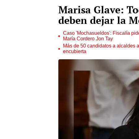
Marisa Glave: T
deben dejar la M
Caso 'Mochasueldos': Fiscalía pide
María Cordero Jon Tay
Más de 50 candidatos a alcaldes a
encubierta