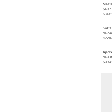
Maste
palab
nuest
Solita
de ca
moda.
demue
Ajedre
de es
piezas
consi