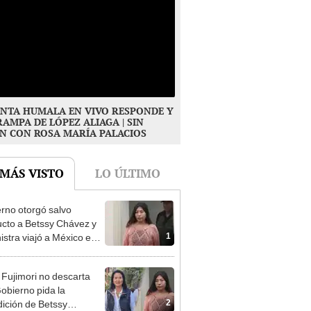
NTA HUMALA EN VIVO RESPONDE Y
RAMPA DE LÓPEZ ALIAGA | SIN
N CON ROSA MARÍA PALACIOS
 MÁS VISTO
LO ÚLTIMO
rno otorgó salvo
cto a Betssy Chávez y
1
istra viajó a México en
adrugada
 Fujimori no descarta
obierno pida la
2
dición de Betssy