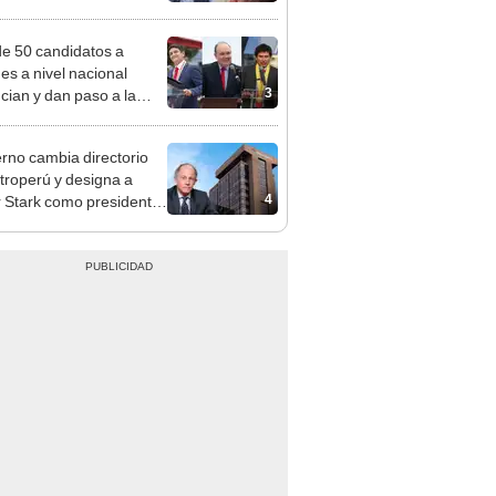
z: "Está dentro de
ras facultades"
e 50 candidatos a
des a nivel nacional
3
cian y dan paso a la
cción encubierta
rno cambia directorio
troperú y designa a
4
r Stark como presidente
 empresa estatal