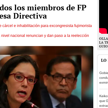
odos los miembros de FP
esa Directiva
 cárcel e inhabilitación para excongresista fujimorista
 nivel nacional renuncian y dan paso a la reelección
OLLA
LA T
GUIO
LO
Gobie
condu
exmin
la m
Keiko
que G
extra