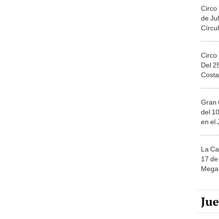
Circo
de Jul
Círcul
Circo
Del 2
Costa
Gran 
del 10
en el
La Ca
17 de 
Mega 
Ju