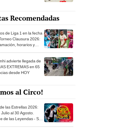
tas Recomendadas
os de Liga 1 en la fecha
 Torneo Clausura 2026:
amación, horarios y
 ver
hi advierte llegada de
IAS EXTREMAS en 65
ncias desde HOY
mos al Circo!
de las Estrellas 2026:
 Julio al 30 Agosto.
e de las Leyendas - San
l