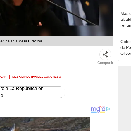
Cháve
nuest
Más d
alcal
renun
reele
Gobie
en dejar la Mesa Directiva
de Pe
Olive
de la
Compartir
ULAR
MESA DIRECTIVA DEL CONGRESO
ero a La República en
le