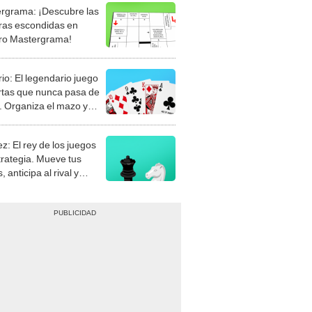
rgrama: ¡Descubre las
ras escondidas en
ro Mastergrama!
rio: El legendario juego
rtas que nunca pasa de
 Organiza el mazo y
stra tu habilidad.
z: El rey de los juegos
trategia. Mueve tus
, anticipa al rival y
gue el jaque mate.