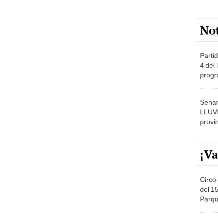
No
Partid
4 del
progr
dónde
Senam
LLUV
provi
¡Va
Circo 
del 15
Parqu
Migue