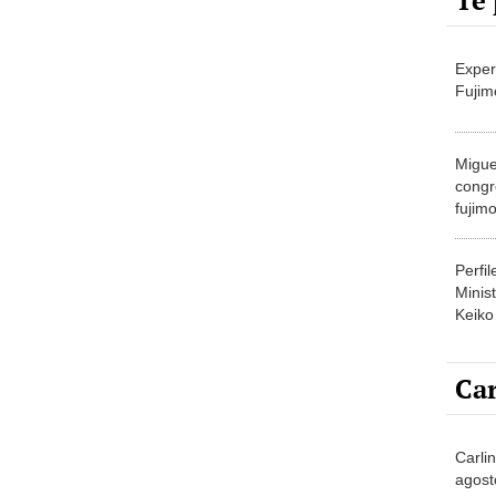
Te 
Exper
Fujim
Migue
congr
fujimo
prime
Perfi
Minist
Keiko
Car
Carlin
agost