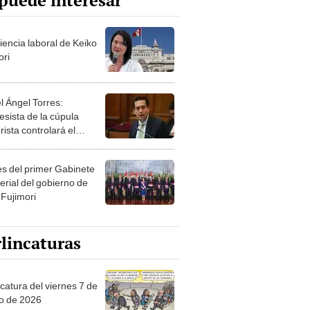
puede interesar
iencia laboral de Keiko
ori
l Ángel Torres:
esista de la cúpula
rista controlará el
r año del Senado
les del primer Gabinete
erial del gobierno de
 Fujimori
lincaturas
catura del viernes 7 de
o de 2026