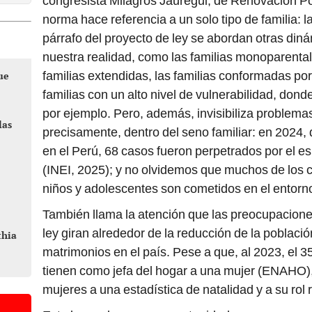
congresista Milagros Jáuregui, de Renovación P
norma hace referencia a un solo tipo de familia: la
párrafo del proyecto de ley se abordan otras din
nuestra realidad, como las familias monoparentale
familias extendidas, las familias conformadas po
ue
familias con un alto nivel de vulnerabilidad, don
por ejemplo. Pero, además, invisibiliza problemas
las
precisamente, dentro del seno familiar: en 2024, 
en el Perú, 68 casos fueron perpetrados por el es
(INEI, 2025); y no olvidemos que muchos de los c
niños y adolescentes son cometidos en el entorno 
También llama la atención que las preocupacione
ley giran alrededor de la reducción de la població
thia
matrimonios en el país. Pese a que, al 2023, el 
tienen como jefa del hogar a una mujer (ENAHO), 
mujeres a una estadística de natalidad y a su rol 