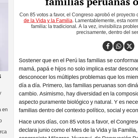
familias peruanas o
Con 85 votos a favor, el Congreso aprobó el proyecto 
de la Vida y la Familia
. Lamentablemente, esta norma
familia: la tradicional. A la vez, invisibiliza prob
precisamente, dentro del sen
Sostener que en el Perú las familias se conforman
mamá, papá e hijos no solo implica estar descone
s
desconocer los múltiples problemas que los miem
día a día. Primero, las familias peruanas son di
y
cambio. Asimismo, hay diversidad en la composici
aspecto puramente biológico y natural. Y es neces
a en
familias dentro del contexto político, social y eco
o
Hace unos días, con 85 votos a favor, el Congres
declara junio como el Mes de la Vida y la Familia,
rca