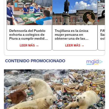
Defensoría del Pueblo
Trujillana es la única
FAW, 
exhorta a colegios de
mujer peruana en
San B
Piura a cumplir medidas
obtener una de las
ocho
para proteger a
becas más competitivas
remo
LEER MÁS
LEER MÁS
estudiantes
del mundo en 2026
HP GN
el tr
pesad