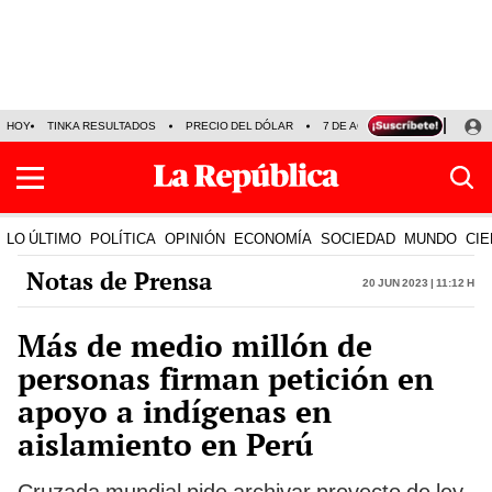
HOY
TINKA RESULTADOS
PRECIO DEL DÓLAR
7 DE AGOSTO
OLLANTA H
LO ÚLTIMO
POLÍTICA
OPINIÓN
ECONOMÍA
SOCIEDAD
MUNDO
CIE
Notas de Prensa
20 Jun 2023 | 11:12 h
Más de medio millón de
personas firman petición en
apoyo a indígenas en
aislamiento en Perú