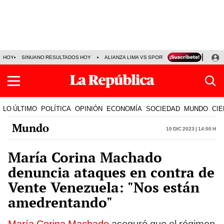
HOY
SINUANO RESULTADOS HOY
ALIANZA LIMA VS SPORT BOYS
JORGE MES
LO ÚLTIMO
POLÍTICA
OPINIÓN
ECONOMÍA
SOCIEDAD
MUNDO
CIE
Mundo
10 Dic 2023 | 14:00 h
María Corina Machado
denuncia ataques en contra de
Vente Venezuela: "Nos están
amedrentando"