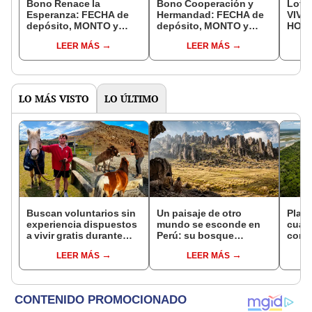
Bono Renace la
Bono Cooperación y
Lote
Esperanza: FECHA de
Hermandad: FECHA de
VIVO:
depósito, MONTO y
depósito, MONTO y
HOY,
BENEFICIARIOS del
BENEFICIARIOS del
dici
LEER MÁS
LEER MÁS
NUEVO pago
NUEVO pago
LO MÁS VISTO
LO ÚLTIMO
Buscan voluntarios sin
Un paisaje de otro
Plant
experiencia dispuestos
mundo se esconde en
cuat
a vivir gratis durante
Perú: su bosque
convi
una semana: para
volcánico refugió a los
en u
LEER MÁS
LEER MÁS
cuidar caballos, burros
primeros cazadores
hoy s
y otros animales
andinos hace 10.000
veces
rescatados en un
años
Leye
refugio por 2 horas