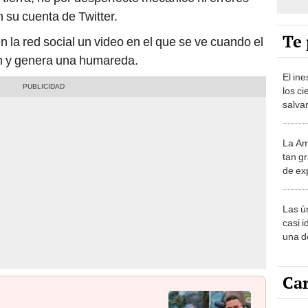
Te 
 la red social un video en el que se ve cuando el
ón y genera una humareda.
El in
los ci
salvar
reint
salvaj
La Am
desie
tan gr
más v
de ex
encont
podrí
Las ú
sabía
casi i
una d
muy s
Car
 militar Sukhoi que se
Carlin