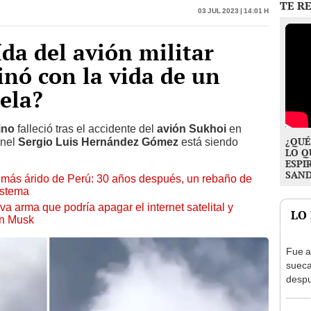
ída del avión militar
nó con la vida de un
ela?
ino
falleció tras el accidente del
avión Sukhoi
en
¿QUÉ
onel
Sergio Luis Hernández Gómez
está siendo
LO Q
ESPI
SAN
to más árido de Perú: 30 años después, un rebaño de
istema
a arma que podría apagar el internet satelital y
LO
on Musk
Fue a
sueca
despu
en bu
"Enco
El co
para d