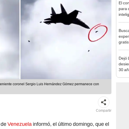
inteli
que v
Busca
exper
grati
para 
otros
Dejó L
un re
desie
30 añ
de ll
sorpr
l teniente coronel Sergio Luis Hernández Gómez permanece con
Compartir
a de
Venezuela
informó, el último domingo, que el
l que falleció un funcionario de la Fuerza Armada
e a causa de un
ave
que entró al
sistema de