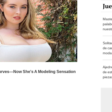
Maste
palab
nuest
Solita
de ca
moda.
demue
Ajedre
de es
piezas
consi