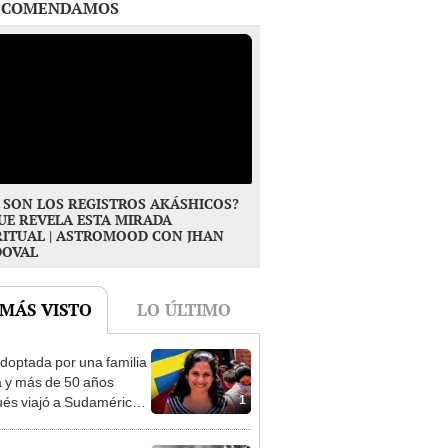
 SON LOS REGISTROS AKÁSHICOS?
UE REVELA ESTA MIRADA
RITUAL | ASTROMOOD CON JHAN
DOVAL
 MÁS VISTO
LO ÚLTIMO
doptada por una familia
 y más de 50 años
1
és viajó a Sudamérica
sca de sus raíces:
ntré esa parte faltante"
nsejo de Albert Einstein
esarrollar la