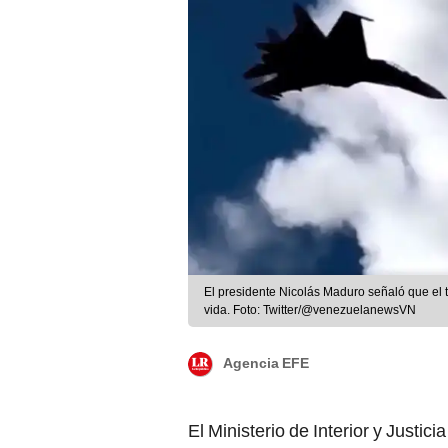
El presidente Nicolás Maduro señaló que e
vida. Foto: Twitter/@venezuelanewsVN
Agencia EFE
El Ministerio de Interior y Justici
siniestro de un avión militar
, en e
Nacional Bolivariana (FANB), fu