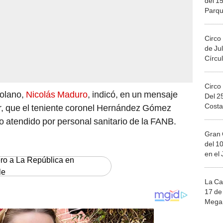
Circo
de Jul
Círcul
Circo
zolano,
Nicolás Maduro
, indicó, en un mensaje
Del 2
Costa
er, que el teniente coronel Hernández Gómez
 atendido por personal sanitario de la FANB.
Gran 
del 10
en el
ero a La República en
le
La Ca
17 de 
Mega 
Ju