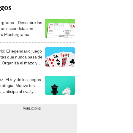
rgrama: ¡Descubre las
ras escondidas en
ro Mastergrama!
rio: El legendario juego
rtas que nunca pasa de
 Organiza el mazo y
stra tu habilidad.
z: El rey de los juegos
trategia. Mueve tus
, anticipa al rival y
gue el jaque mate.