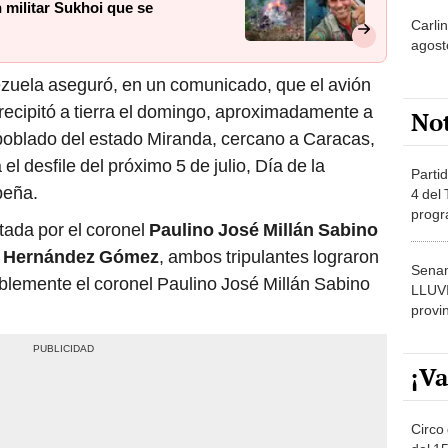
agost
ezuela aseguró, en un comunicado, que el avión
recipitó a tierra el domingo, aproximadamente a
No
poblado del estado Miranda, cercano a Caracas,
el desfile del próximo 5 de julio, Día de la
Partid
beña.
4 del
progr
tada por el coronel
Paulino José Millán Sabino
dónde
s Hernández Gómez
, ambos tripulantes lograron
Senam
blemente el coronel Paulino José Millán Sabino
LLUV
provi
¡Va
Circo 
del 15
Parqu
Migue