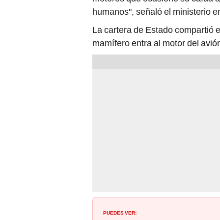
La cartera de Estado compartió en
mamífero entra al motor del avi
PUEDES VER:
Muere uno de los pilotos del avión
estrelló en Venezuela