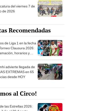
o de 2026
tas Recomendadas
os de Liga 1 en la fecha
 Torneo Clausura 2026:
amación, horarios y
 ver
hi advierte llegada de
IAS EXTREMAS en 65
ncias desde HOY
mos al Circo!
de las Estrellas 2026:
 Julio al 30 Agosto.
e de las Leyendas - San
l