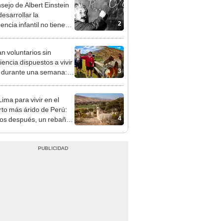
2
gencia infantil no tiene
er con las matemáticas
n voluntarios sin
iencia dispuestos a vivir
3
s durante una semana:
cuidar caballos, burros y
 animales rescatados en
ima para vivir en el
fugio por 2 horas
rto más árido de Perú:
4
os después, un rebaño
amas creó un
endente ecosistema