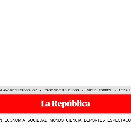
NUANO RESULTADOS HOY
CASO MOCHASUELDOS
MIGUEL TORRES
LEY PU
N
ECONOMÍA
SOCIEDAD
MUNDO
CIENCIA
DEPORTES
ESPECTÁCU
TE R
03 Jul 2023 | 14:01 h