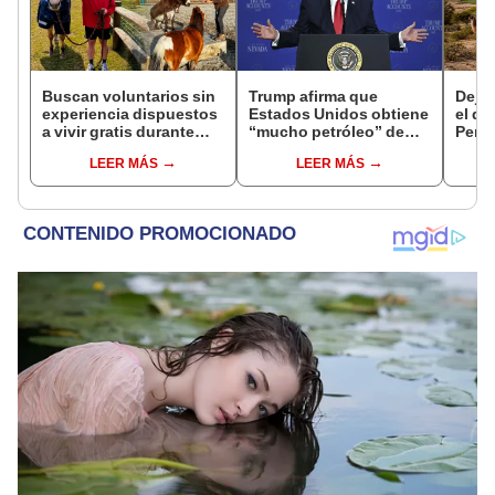
Buscan voluntarios sin
Trump afirma que
Dejó 
experiencia dispuestos
Estados Unidos obtiene
el de
a vivir gratis durante
“mucho petróleo” de
Perú:
una semana: para
Venezuela tras la caída
un re
LEER MÁS
LEER MÁS
cuidar caballos, burros
de Nicolás Maduro
creó
y otros animales
ecos
rescatados en un
refugio por 2 horas