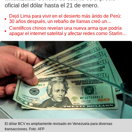
oficial del dólar hasta el 21 de enero.
Dejó Lima para vivir en el desierto más árido de Perú:
30 años después, un rebaño de llamas creó un
sorprendente ecosistema
Científicos chinos revelan una nueva arma que podría
apagar el internet satelital y afectar redes como Starlink
de Elon Musk
El dólar BCV es ampliamente revisado en Venezuela para diversas
transacciones. Foto: AFP