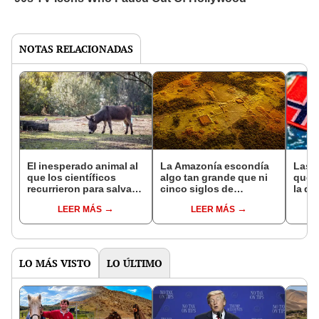
NOTAS RELACIONADAS
El inesperado animal al
La Amazonía escondía
Las 
que los científicos
algo tan grande que ni
que s
recurrieron para salvar
cinco siglos de
la de
la naturaleza: la
exploraciones lograron
pose
LEER MÁS
LEER MÁS
reintroducción de un
encontrarlo: el hallazgo
simil
asno salvaje está
podría cambiar todo lo
convirtiendo el desierto
que se sabía sobre su
en un paisaje con más
pasado
vida
LO MÁS VISTO
LO ÚLTIMO