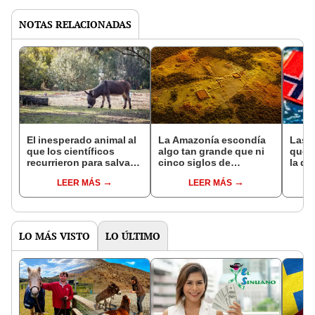
NOTAS RELACIONADAS
El inesperado animal al
La Amazonía escondía
Las 
que los científicos
algo tan grande que ni
que s
recurrieron para salvar
cinco siglos de
la de
la naturaleza: la
exploraciones lograron
pose
LEER MÁS
LEER MÁS
reintroducción de un
encontrarlo: el hallazgo
simil
asno salvaje está
podría cambiar todo lo
convirtiendo el desierto
que se sabía sobre su
en un paisaje con más
pasado
vida
LO MÁS VISTO
LO ÚLTIMO