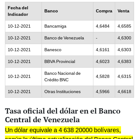
Fecha del
Banco
Compra
Venta
Indicador
10-12-2021
Bancamiga
4,6484
4,6585
10-12-2021
Banco de Venezuela
-
4,6300
10-12-2021
Banesco
4,6161
4,6303
10-12-2021
BBVA Provincial
4,6023
4,6383
Banco Nacional de
10-12-2021
4,5828
4,6315
Crédito BNC
10-12-2021
Otras Instituciones
4,5966
4,6618
Tasa oficial del dólar en el Banco
Central de Venezuela
Un dólar equivale a 4 638 20000 bolívares,