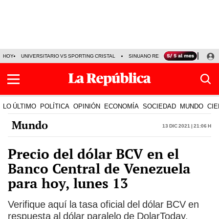
HOY
UNIVERSITARIO VS SPORTING CRISTAL
SINUANO RESULTADOS HOY
CA
LO ÚLTIMO
POLÍTICA
OPINIÓN
ECONOMÍA
SOCIEDAD
MUNDO
CIE
Mundo
13 Dic 2021 | 21:06 h
Precio del dólar BCV en el
Banco Central de Venezuela
para hoy, lunes 13
Verifique aquí la tasa oficial del dólar BCV en
respuesta al dólar paralelo de DolarToday,