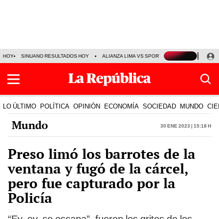
HOY
SINUANO RESULTADOS HOY
ALIANZA LIMA VS SPORT BOYS
JORGE MES
LO ÚLTIMO
POLÍTICA
OPINIÓN
ECONOMÍA
SOCIEDAD
MUNDO
CIE
Mundo
30 Ene 2023 | 15:18 h
Preso limó los barrotes de la
ventana y fugó de la cárcel,
pero fue capturado por la
Policía