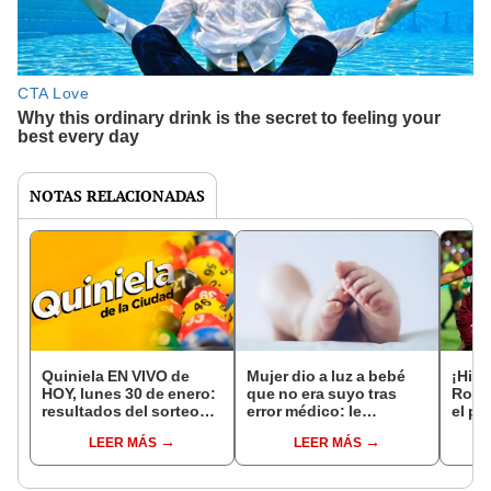
NOTAS RELACIONADAS
Quiniela EN VIVO de
Mujer dio a luz a bebé
¡Hist
HOY, lunes 30 de enero:
que no era suyo tras
Rond
resultados del sorteo
error médico: le
el pr
Nacional y Provincia
pusieron otro embrión
venez
LEER MÁS
LEER MÁS
River