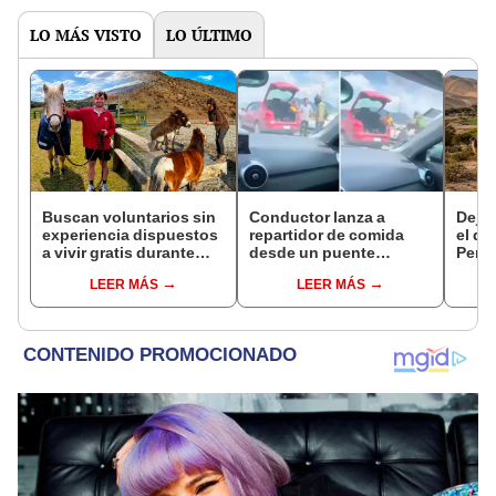
LO MÁS VISTO
LO ÚLTIMO
Buscan voluntarios sin
Conductor lanza a
Dejó 
experiencia dispuestos
repartidor de comida
el de
a vivir gratis durante
desde un puente
Perú:
una semana: para
vehicular tras acalorada
su re
LEER MÁS
LEER MÁS
cuidar caballos, burros
discusión
creó
y otros animales
ecos
rescatados en un
refugio por 2 horas