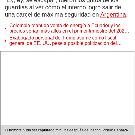
“Ey, ey, se escapa”, fueron los gritos de los
guardias al ver cómo el interno logró salir de
una cárcel de máxima seguridad en
Argentina
.
Colombia reanuda venta de energía a Ecuador y los
precios serían más altos en el primer trimestre del 2027,
según Cenace
Exabogado personal de Trump asume como fiscal
general de EE. UU. pese a posible politización del
Departamento de Justicia
El hombre pudo ser capturado minutos después del hecho. Video: Canal26