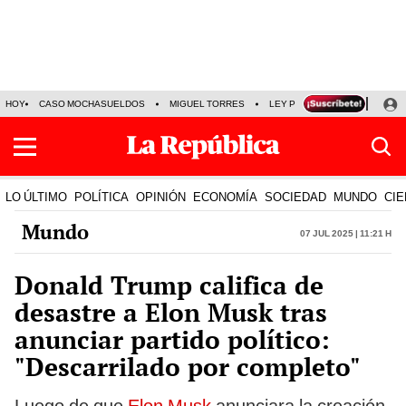
HOY
CASO MOCHASUELDOS
MIGUEL TORRES
LEY PULPÍN
PRECIO DEL
LO ÚLTIMO
POLÍTICA
OPINIÓN
ECONOMÍA
SOCIEDAD
MUNDO
CIE
Mundo
07 Jul 2025 | 11:21 h
Donald Trump califica de
desastre a Elon Musk tras
anunciar partido político:
"Descarrilado por completo"