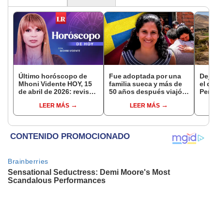
Último horóscopo de
Fue adoptada por una
Dejó 
Mhoni Vidente HOY, 15
familia sueca y más de
el de
de abril de 2026: revisa
50 años después viajó a
Perú:
las predicciones de tu
Sudamérica en busca de
un re
LEER MÁS
LEER MÁS
signo y entérate si te
sus raíces: "Encontré
creó
espera un día
esa parte faltante"
ecos
afortunado