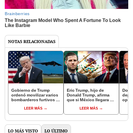
NOTAS RELACIONADAS
Gobierno de Trump
Eric Trump, hijo de
Dona
ordenó movilizar varios
Donald Trump, afirma
depor
bombarderos furtivos B-
que si México llegara a
opina
2 hacia Guam, en medio
atacar a Estados Unidos
pres
LEER MÁS
LEER MÁS
de un posible ataque a
"sería decapitado en
sobre
Irán
cuatro segundos"
LO MÁS VISTO
LO ÚLTIMO