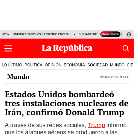
HOY
UNIVERSITARIO VS SPORTING CRISTAL
SINUANO RESULTADOS HOY
CA
LO ÚLTIMO
POLÍTICA
OPINIÓN
ECONOMÍA
SOCIEDAD
MUNDO
CIE
Mundo
22 Jun 2025 | 9:51 h
Estados Unidos bombardeó
tres instalaciones nucleares de
Irán, confirmó Donald Trump
A través de sus redes sociales,
Trump
informó
que los ataques aéreos se produjeron a las