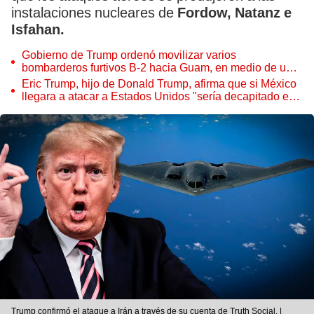
instalaciones nucleares de
Fordow, Natanz e
Isfahan.
Gobierno de Trump ordenó movilizar varios
bombarderos furtivos B-2 hacia Guam, en medio de un
posible ataque a Irán
Eric Trump, hijo de Donald Trump, afirma que si México
llegara a atacar a Estados Unidos "sería decapitado en
cuatro segundos"
Trump confirmó el ataque a Irán a través de su cuenta de Truth Social. |